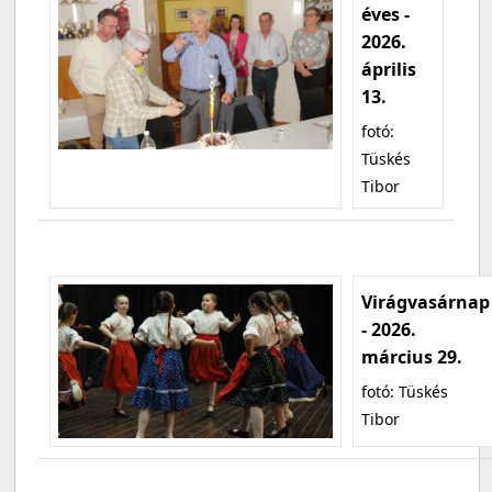
éves -
2026.
április
13.
fotó:
Tüskés
Tibor
Virágvasárnap
- 2026.
március 29.
fotó: Tüskés
Tibor