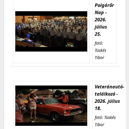
Polgárőr
Nap -
2026.
július
25.
fotó:
Tüskés
Tibor
Veteránautó-
találkozó -
2026. július
18.
fotó: Tüskés
Tibor