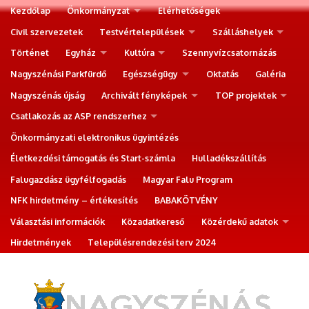
Kezdőlap
Önkormányzat
Elérhetőségek
Civil szervezetek
Testvértelepülések
Szálláshelyek
Történet
Egyház
Kultúra
Szennyvízcsatornázás
Nagyszénási Parkfürdő
Egészségügy
Oktatás
Galéria
Nagyszénás újság
Archivált fényképek
TOP projektek
Csatlakozás az ASP rendszerhez
Önkormányzati elektronikus ügyintézés
Életkezdési támogatás és Start-számla
Hulladékszállítás
Falugazdász ügyfélfogadás
Magyar Falu Program
NFK hirdetmény – értékesítés
BABAKÖTVÉNY
Választási információk
Közadatkereső
Közérdekű adatok
Hirdetmények
Településrendezési terv 2024