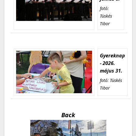
fotó:
Tüskés
Tibor
Gyereknap
- 2026.
május 31.
fotó: Tüskés
Tibor
Back