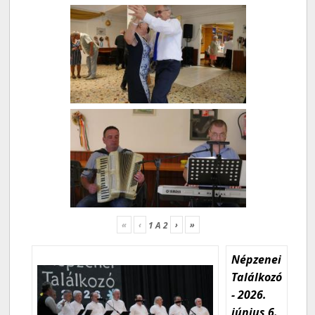
«
‹
›
»
1
A
2
Népzenei
Találkozó
- 2026.
június 6.