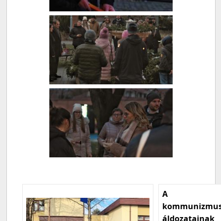
A
kommunizmu
áldozatainak