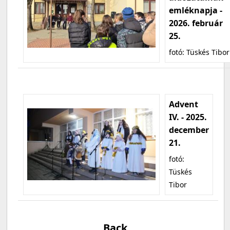
emléknapja -
2026. február
25.
fotó: Tüskés Tibor
Advent
IV. - 2025.
december
21.
fotó:
Tüskés
Tibor
Back