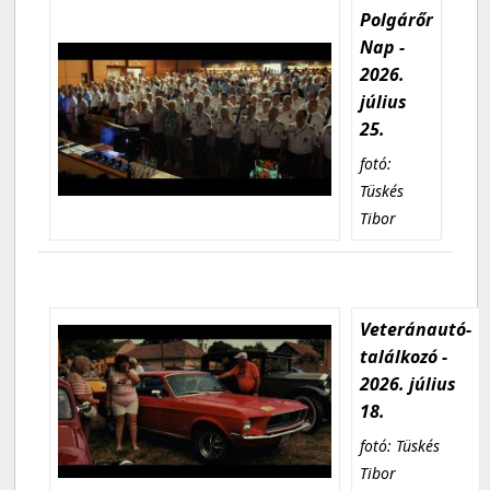
Polgárőr
Nap -
2026.
július
25.
fotó:
Tüskés
Tibor
Veteránautó-
találkozó -
2026. július
18.
fotó: Tüskés
Tibor