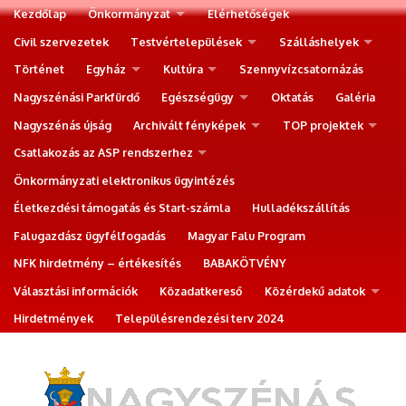
Kezdőlap
Önkormányzat
Elérhetőségek
Civil szervezetek
Testvértelepülések
Szálláshelyek
Történet
Egyház
Kultúra
Szennyvízcsatornázás
Nagyszénási Parkfürdő
Egészségügy
Oktatás
Galéria
Nagyszénás újság
Archivált fényképek
TOP projektek
Csatlakozás az ASP rendszerhez
Önkormányzati elektronikus ügyintézés
Életkezdési támogatás és Start-számla
Hulladékszállítás
Falugazdász ügyfélfogadás
Magyar Falu Program
NFK hirdetmény – értékesítés
BABAKÖTVÉNY
Választási információk
Közadatkereső
Közérdekű adatok
Hirdetmények
Településrendezési terv 2024