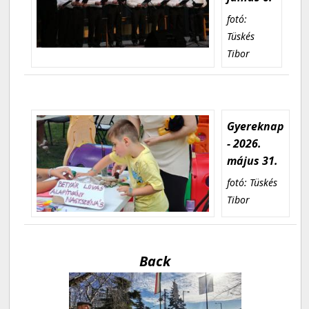
fotó:
Tüskés
Tibor
Gyereknap
- 2026.
május 31.
fotó: Tüskés
Tibor
Back