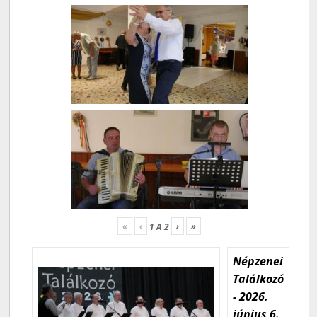
«
‹
›
»
1
A
2
Népzenei
Találkozó
- 2026.
június 6.