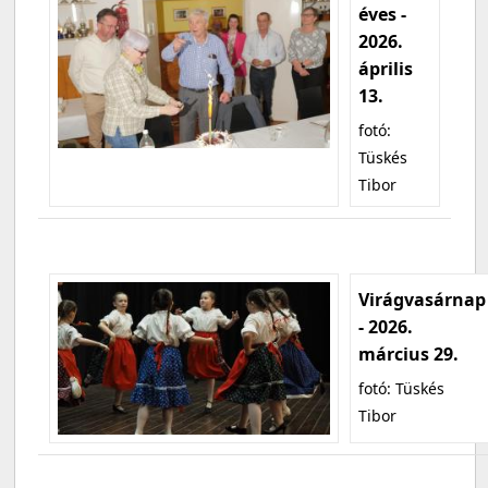
éves -
2026.
április
13.
fotó:
Tüskés
Tibor
Virágvasárnap
- 2026.
március 29.
fotó: Tüskés
Tibor