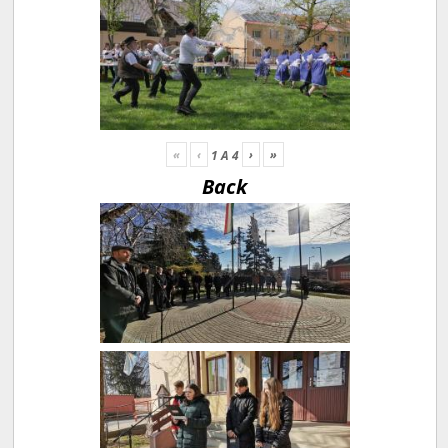
«
‹
›
»
1
A
4
Back