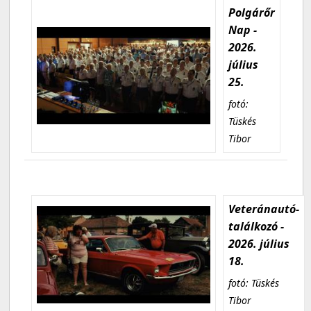
Polgárőr
Nap -
2026.
július
25.
fotó:
Tüskés
Tibor
Veteránautó-
találkozó -
2026. július
18.
fotó: Tüskés
Tibor