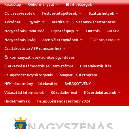
Kezdőlap
Önkormányzat
Elérhetőségek
Civil szervezetek
Testvértelepülések
Szálláshelyek
Történet
Egyház
Kultúra
Szennyvízcsatornázás
Nagyszénási Parkfürdő
Egészségügy
Oktatás
Galéria
Nagyszénás újság
Archivált fényképek
TOP projektek
Csatlakozás az ASP rendszerhez
Önkormányzati elektronikus ügyintézés
Életkezdési támogatás és Start-számla
Hulladékszállítás
Falugazdász ügyfélfogadás
Magyar Falu Program
NFK hirdetmény – értékesítés
BABAKÖTVÉNY
Választási információk
Közadatkereső
Közérdekű adatok
Hirdetmények
Településrendezési terv 2024