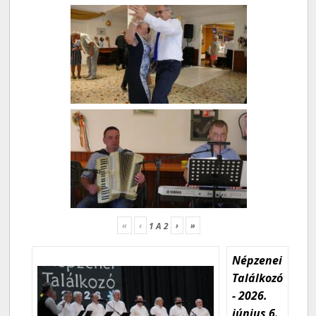
«
‹
›
»
1
A
2
Népzenei
Találkozó
- 2026.
június 6.