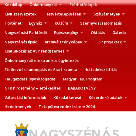
Kezdőlap
Önkormányzat
Elérhetőségek
Civil szervezetek
Testvértelepülések
Szálláshelyek
Történet
Egyház
Kultúra
Szennyvízcsatornázás
Nagyszénási Parkfürdő
Egészségügy
Oktatás
Galéria
Nagyszénás újság
Archivált fényképek
TOP projektek
Csatlakozás az ASP rendszerhez
Önkormányzati elektronikus ügyintézés
Életkezdési támogatás és Start-számla
Hulladékszállítás
Falugazdász ügyfélfogadás
Magyar Falu Program
NFK hirdetmény – értékesítés
BABAKÖTVÉNY
Választási információk
Közadatkereső
Közérdekű adatok
Hirdetmények
Településrendezési terv 2024