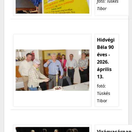
fotó: Tüskés
Tibor
Hidvégi
Béla 90
éves -
2026.
április
13.
fotó:
Tüskés
Tibor
Virágvasárnap