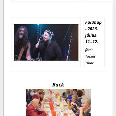
Falunap
- 2026.
július
11.-12.
fotó:
Tüskés
Tibor
Back