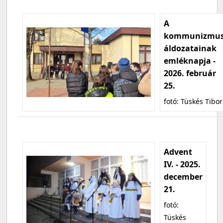
A
kommunizmu
áldozatainak
emléknapja -
2026. február
25.
fotó: Tüskés Tibor
Advent
IV. - 2025.
december
21.
fotó:
Tüskés