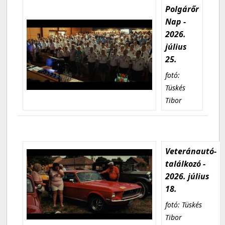
Polgárőr
Nap -
2026.
július
25.
fotó:
Tüskés
Tibor
Veteránautó-
találkozó -
2026. július
18.
fotó: Tüskés
Tibor