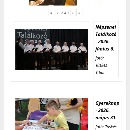
«
‹
›
»
2
A
2
Népzenei
Találkozó
- 2026.
június 6.
fotó:
Tüskés
Tibor
Gyereknap
- 2026.
május 31.
fotó: Tüskés