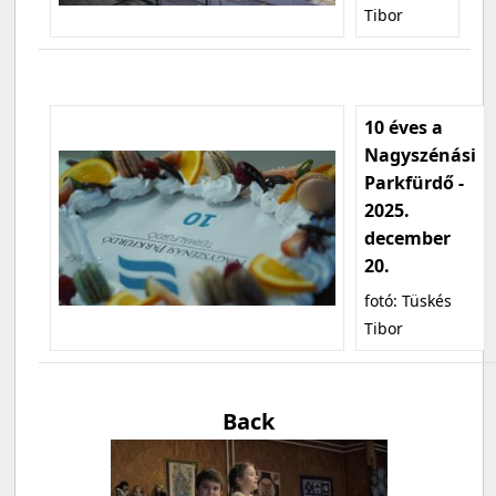
Tibor
10 éves a
Nagyszénási
Parkfürdő -
2025.
december
20.
fotó: Tüskés
Tibor
Back