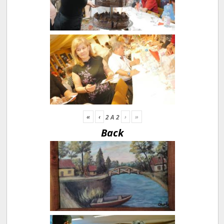
«
‹
›
»
2
A
2
Back