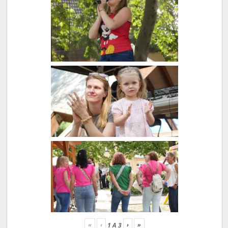
«
‹
›
»
1
A
3