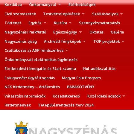
Kezdőlap
Önkormányzat
Elérhetőségek
Civil szervezetek
Testvértelepülések
Szálláshelyek
Történet
Egyház
Kultúra
Szennyvízcsatornázás
Nagyszénási Parkfürdő
Egészségügy
Oktatás
Galéria
Nagyszénás újság
Archivált fényképek
TOP projektek
Csatlakozás az ASP rendszerhez
Önkormányzati elektronikus ügyintézés
Életkezdési támogatás és Start-számla
Hulladékszállítás
Falugazdász ügyfélfogadás
Magyar Falu Program
NFK hirdetmény – értékesítés
BABAKÖTVÉNY
Választási információk
Közadatkereső
Közérdekű adatok
Hirdetmények
Településrendezési terv 2024