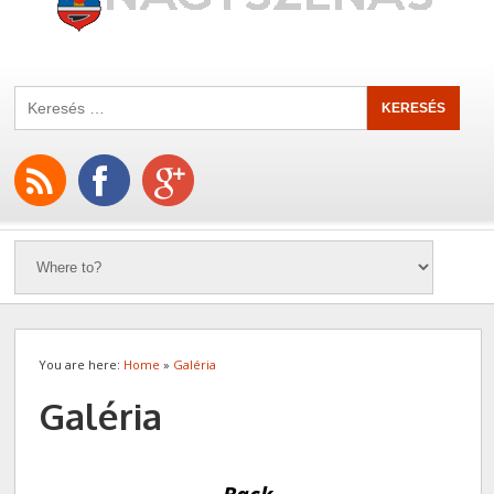
You are here:
Home
»
Galéria
Galéria