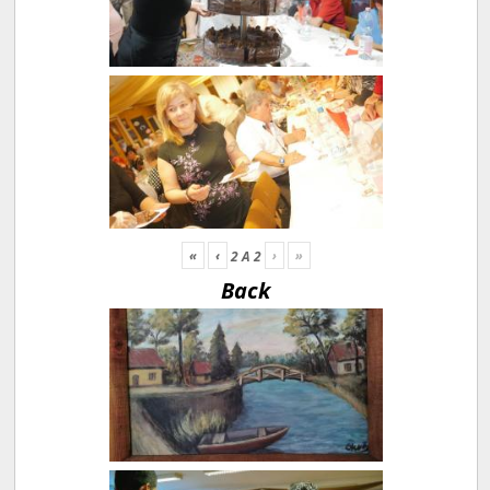
«
‹
›
»
2
A
2
Back