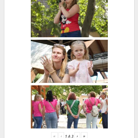
«
‹
›
»
1
A
3