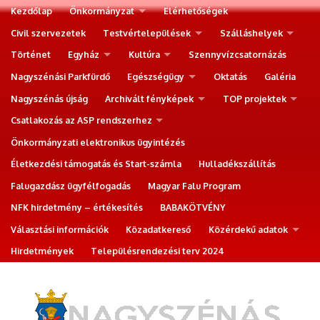
Kezdőlap
Önkormányzat
Elérhetőségek
Civil szervezetek
Testvértelepülések
Szálláshelyek
Történet
Egyház
Kultúra
Szennyvízcsatornázás
Nagyszénási Parkfürdő
Egészségügy
Oktatás
Galéria
Nagyszénás újság
Archivált fényképek
TOP projektek
Csatlakozás az ASP rendszerhez
Önkormányzati elektronikus ügyintézés
Életkezdési támogatás és Start-számla
Hulladékszállítás
Falugazdász ügyfélfogadás
Magyar Falu Program
NFK hirdetmény – értékesítés
BABAKÖTVÉNY
Választási információk
Közadatkereső
Közérdekű adatok
Hirdetmények
Településrendezési terv 2024