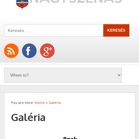
You are here:
Home
»
Galéria
Galéria