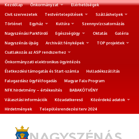
Kezdőlap
Önkormányzat
Elérhetőségek
Civil szervezetek
Testvértelepülések
Szálláshelyek
Történet
Egyház
Kultúra
Szennyvízcsatornázás
Nagyszénási Parkfürdő
Egészségügy
Oktatás
Galéria
Nagyszénás újság
Archivált fényképek
TOP projektek
Csatlakozás az ASP rendszerhez
Önkormányzati elektronikus ügyintézés
Életkezdési támogatás és Start-számla
Hulladékszállítás
Falugazdász ügyfélfogadás
Magyar Falu Program
NFK hirdetmény – értékesítés
BABAKÖTVÉNY
Választási információk
Közadatkereső
Közérdekű adatok
Hirdetmények
Településrendezési terv 2024