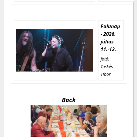
Falunap
- 2026.
július
11.-12.
fotó:
Tüskés
Tibor
Back