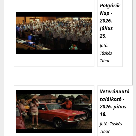
Polgárőr
Nap -
2026.
július
25.
fotó:
Tüskés
Tibor
Veteránautó-
találkozó -
2026. július
18.
fotó: Tüskés
Tibor