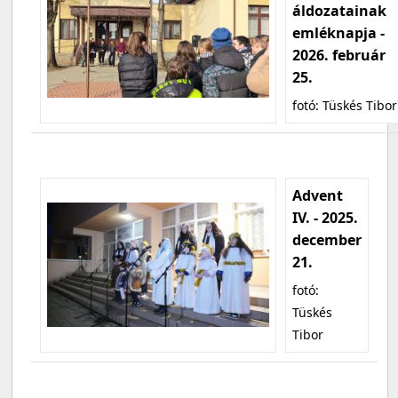
áldozatainak
emléknapja -
2026. február
25.
fotó: Tüskés Tibor
Advent
IV. - 2025.
december
21.
fotó:
Tüskés
Tibor