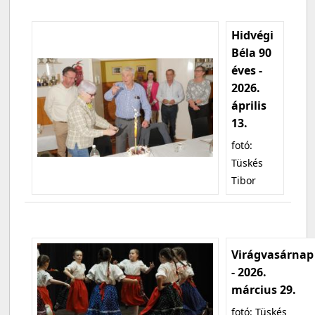
Hidvégi
Béla 90
éves -
2026.
április
13.
fotó:
Tüskés
Tibor
Virágvasárnap
- 2026.
március 29.
fotó: Tüskés