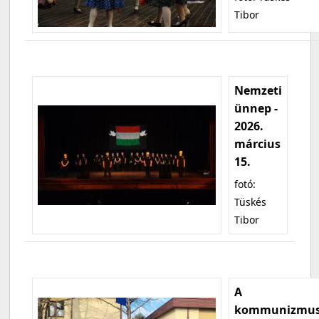
Tibor
Nemzeti
ünnep -
2026.
március
15.
fotó:
Tüskés
Tibor
A
kommunizmu