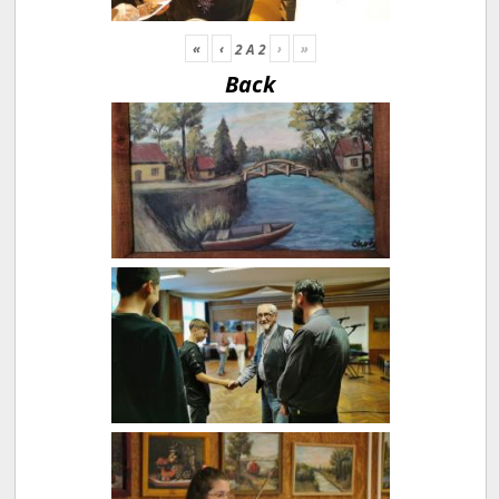
«
‹
›
»
2
A
2
Back