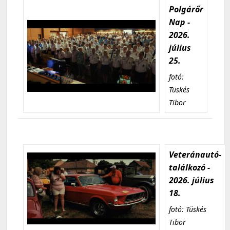
Polgárőr
Nap -
2026.
július
25.
fotó:
Tüskés
Tibor
Veteránautó-
találkozó -
2026. július
18.
fotó: Tüskés
Tibor