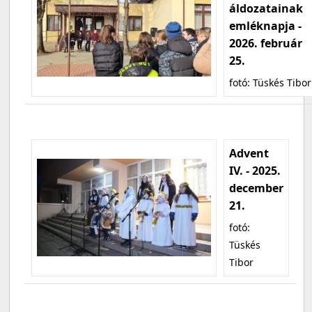
áldozatainak
emléknapja -
2026. február
25.
fotó: Tüskés Tibor
Advent
IV. - 2025.
december
21.
fotó:
Tüskés
Tibor