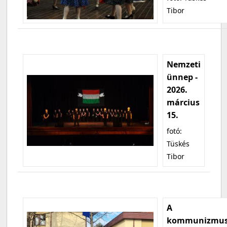
Tibor
Nemzeti
ünnep -
2026.
március
15.
fotó:
Tüskés
Tibor
A
kommunizmu