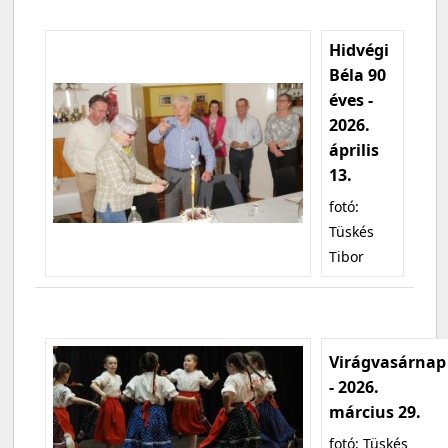
Hidvégi
Béla 90
éves -
2026.
április
13.
fotó:
Tüskés
Tibor
Virágvasárnap
- 2026.
március 29.
fotó: Tüskés