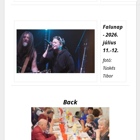
Falunap
- 2026.
július
11.-12.
fotó:
Tüskés
Tibor
Back