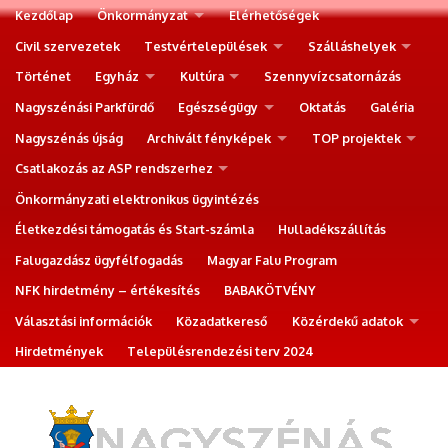
Kezdőlap
Önkormányzat
Elérhetőségek
Civil szervezetek
Testvértelepülések
Szálláshelyek
Történet
Egyház
Kultúra
Szennyvízcsatornázás
Nagyszénási Parkfürdő
Egészségügy
Oktatás
Galéria
Nagyszénás újság
Archivált fényképek
TOP projektek
Csatlakozás az ASP rendszerhez
Önkormányzati elektronikus ügyintézés
Életkezdési támogatás és Start-számla
Hulladékszállítás
Falugazdász ügyfélfogadás
Magyar Falu Program
NFK hirdetmény – értékesítés
BABAKÖTVÉNY
Választási információk
Közadatkereső
Közérdekű adatok
Hirdetmények
Településrendezési terv 2024