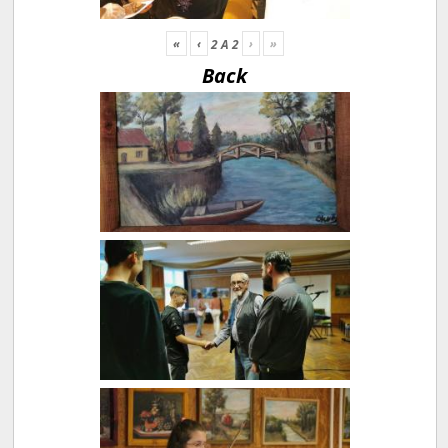
«
‹
›
»
2
A
2
Back