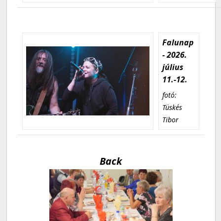
Falunap
- 2026.
július
11.-12.
fotó:
Tüskés
Tibor
Back