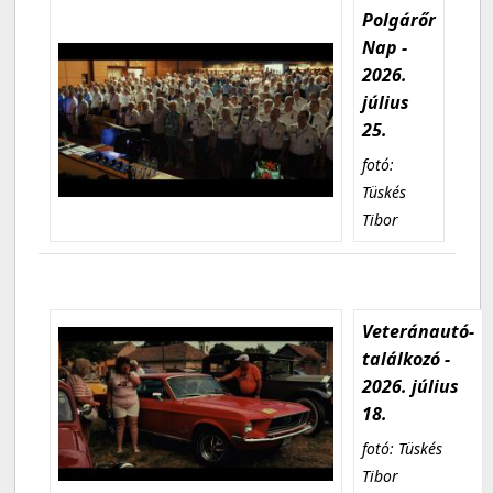
Polgárőr
Nap -
2026.
július
25.
fotó:
Tüskés
Tibor
Veteránautó-
találkozó -
2026. július
18.
fotó: Tüskés
Tibor