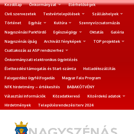
Kezdőlap
Önkormányzat
Elérhetőségek
Civil szervezetek
Testvértelepülések
Szálláshelyek
Történet
Egyház
Kultúra
Szennyvízcsatornázás
Nagyszénási Parkfürdő
Egészségügy
Oktatás
Galéria
Nagyszénás újság
Archivált fényképek
TOP projektek
Csatlakozás az ASP rendszerhez
Önkormányzati elektronikus ügyintézés
Életkezdési támogatás és Start-számla
Hulladékszállítás
Falugazdász ügyfélfogadás
Magyar Falu Program
NFK hirdetmény – értékesítés
BABAKÖTVÉNY
Választási információk
Közadatkereső
Közérdekű adatok
Hirdetmények
Településrendezési terv 2024