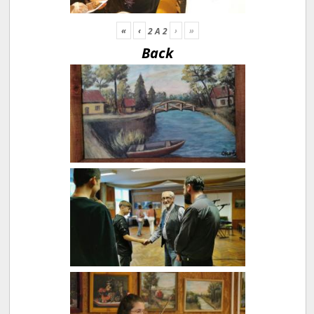
«
‹
›
»
2
A
2
Back