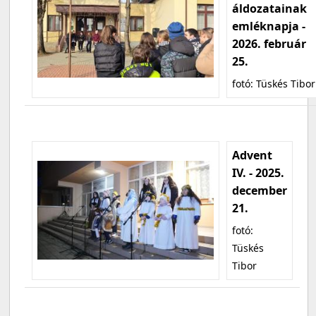
áldozatainak
emléknapja -
2026. február
25.
fotó: Tüskés Tibor
Advent
IV. - 2025.
december
21.
fotó:
Tüskés
Tibor