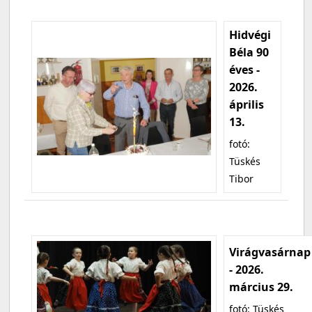
Hidvégi
Béla 90
éves -
2026.
április
13.
fotó:
Tüskés
Tibor
Virágvasárnap
- 2026.
március 29.
fotó: Tüskés