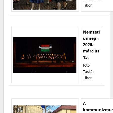
Tibor
Nemzeti
ünnep -
2026.
március
15.
fotó:
Tüskés
Tibor
A
kommunizmu