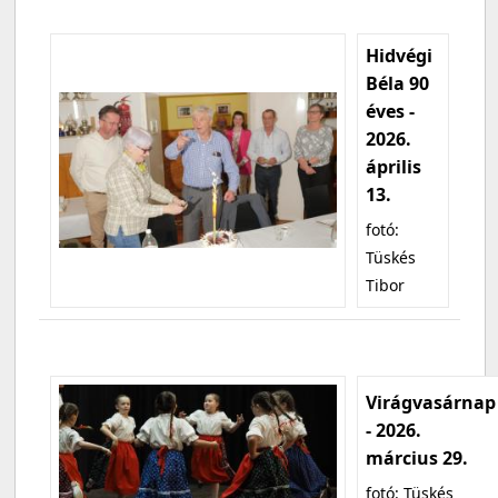
Hidvégi
Béla 90
éves -
2026.
április
13.
fotó:
Tüskés
Tibor
Virágvasárnap
- 2026.
március 29.
fotó: Tüskés