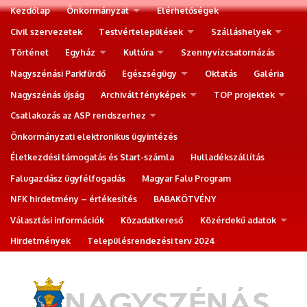
Kezdőlap
Önkormányzat
Elérhetőségek
Civil szervezetek
Testvértelepülések
Szálláshelyek
Történet
Egyház
Kultúra
Szennyvízcsatornázás
Nagyszénási Parkfürdő
Egészségügy
Oktatás
Galéria
Nagyszénás újság
Archivált fényképek
TOP projektek
Csatlakozás az ASP rendszerhez
Önkormányzati elektronikus ügyintézés
Életkezdési támogatás és Start-számla
Hulladékszállítás
Falugazdász ügyfélfogadás
Magyar Falu Program
NFK hirdetmény – értékesítés
BABAKÖTVÉNY
Választási információk
Közadatkereső
Közérdekű adatok
Hirdetmények
Településrendezési terv 2024