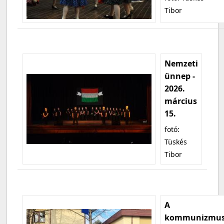
Tibor
Nemzeti
ünnep -
2026.
március
15.
fotó:
Tüskés
Tibor
A
kommunizmu