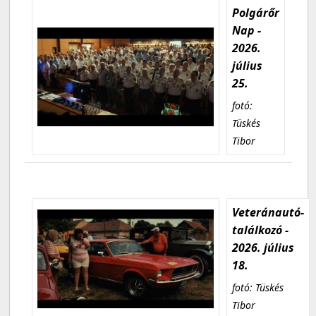
Polgárőr
Nap -
2026.
július
25.
fotó:
Tüskés
Tibor
Veteránautó-
találkozó -
2026. július
18.
fotó: Tüskés
Tibor