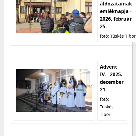
áldozatainak
emléknapja -
2026. február
25.
fotó: Tüskés Tibor
Advent
IV. - 2025.
december
21.
fotó:
Tüskés
Tibor