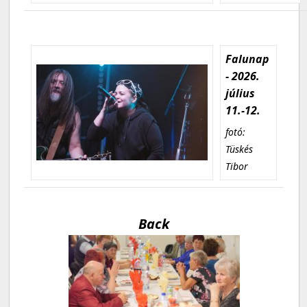
Falunap
- 2026.
július
11.-12.
fotó:
Tüskés
Tibor
Back