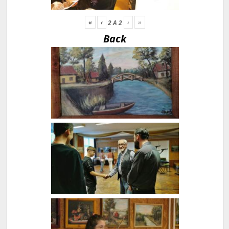
«
‹
›
»
2
A
2
Back