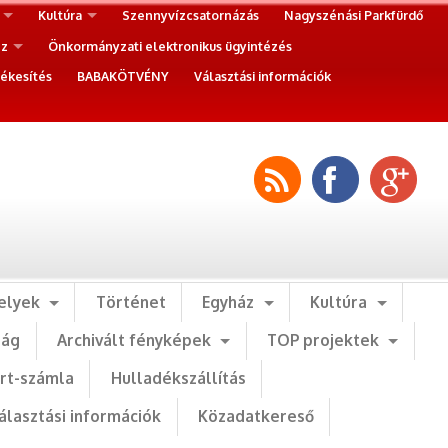
Kultúra
Szennyvízcsatornázás
Nagyszénási Parkfürdő
ez
Önkormányzati elektronikus ügyintézés
ékesítés
BABAKÖTVÉNY
Választási információk
elyek
Történet
Egyház
Kultúra
ság
Archivált fényképek
TOP projektek
art-számla
Hulladékszállítás
álasztási információk
Közadatkereső