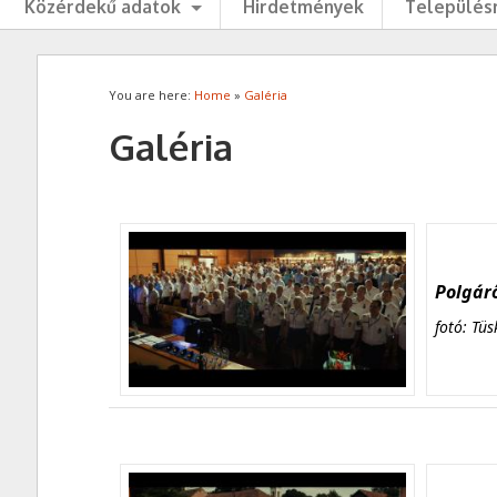
Közérdekű adatok
Hirdetmények
Településr
You are here:
Home
»
Galéria
Galéria
Polgárő
fotó: Tüs