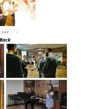
›
»
2
A
2
Back