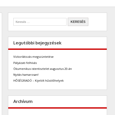
Legutóbbi bejegyzések
Vízkorlátozás megszüntetése
Pályázati felhívás
Ökumenikus istentisztelet augusztus 20-án
Nyitás hamarosan!
HŐSÉGRIADÓ – Kijelölt hűsölőhelyek
Archívum