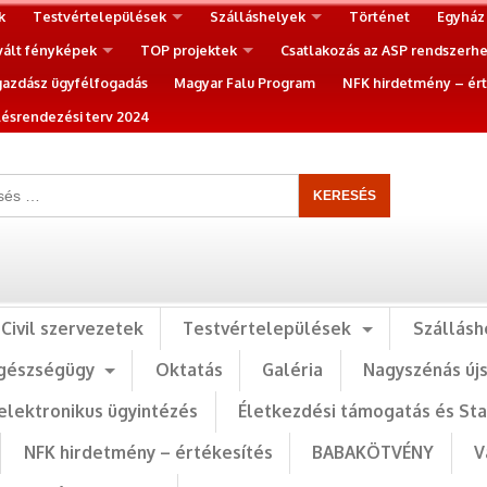
k
Testvértelepülések
Szálláshelyek
Történet
Egyház
vált fényképek
TOP projektek
Csatlakozás az ASP rendszerh
gazdász ügyfélfogadás
Magyar Falu Program
NFK hirdetmény – ért
ésrendezési terv 2024
Civil szervezetek
Testvértelepülések
Szállásh
gészségügy
Oktatás
Galéria
Nagyszénás új
elektronikus ügyintézés
Életkezdési támogatás és St
NFK hirdetmény – értékesítés
BABAKÖTVÉNY
V