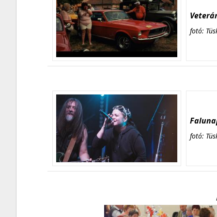
Veterán
fotó: Tüs
Falunap
fotó: Tüs