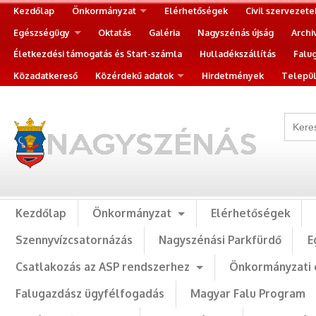
Kezdőlap
Önkormányzat
Elérhetőségek
Civil szervezete
Egészségügy
Oktatás
Galéria
Nagyszénás újság
Archi
Életkezdési támogatás és Start-számla
Hulladékszállítás
Falu
Közadatkereső
Közérdekű adatok
Hirdetmények
Települ
Kezdőlap
Önkormányzat
Elérhetőségek
Szennyvízcsatornázás
Nagyszénási Parkfürdő
E
Csatlakozás az ASP rendszerhez
Önkormányzati 
Falugazdász ügyfélfogadás
Magyar Falu Program