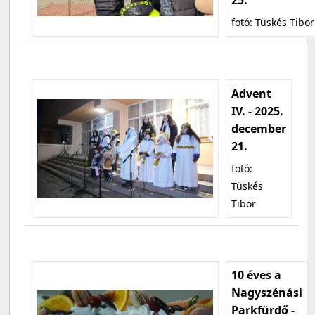
fotó: Tüskés Tibor
Advent
IV. - 2025.
december
21.
fotó:
Tüskés
Tibor
10 éves a
Nagyszénási
Parkfürdő -