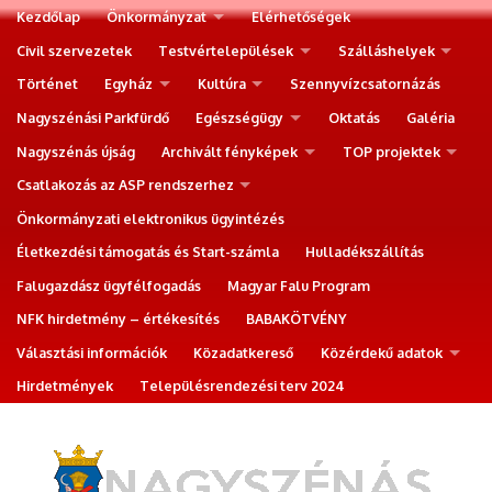
Kezdőlap
Önkormányzat
Elérhetőségek
Civil szervezetek
Testvértelepülések
Szálláshelyek
Történet
Egyház
Kultúra
Szennyvízcsatornázás
Nagyszénási Parkfürdő
Egészségügy
Oktatás
Galéria
Nagyszénás újság
Archivált fényképek
TOP projektek
Csatlakozás az ASP rendszerhez
Önkormányzati elektronikus ügyintézés
Életkezdési támogatás és Start-számla
Hulladékszállítás
Falugazdász ügyfélfogadás
Magyar Falu Program
NFK hirdetmény – értékesítés
BABAKÖTVÉNY
Választási információk
Közadatkereső
Közérdekű adatok
Hirdetmények
Településrendezési terv 2024