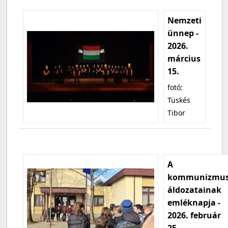
Nemzeti
ünnep -
2026.
március
15.
fotó:
Tüskés
Tibor
A
kommunizmu
áldozatainak
emléknapja -
2026. február
25.