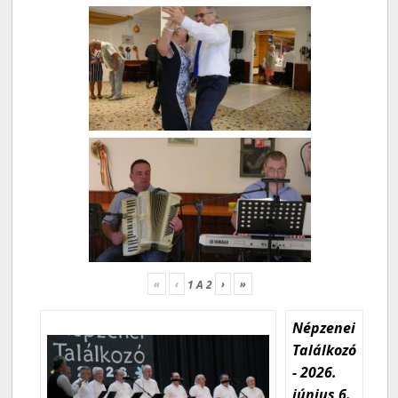
«
‹
›
»
1
A
2
Népzenei
Találkozó
- 2026.
június 6.