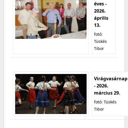
éves -
2026.
április
13.
fotó:
Tüskés
Tibor
Virágvasárnap
- 2026.
március 29.
fotó: Tüskés
Tibor