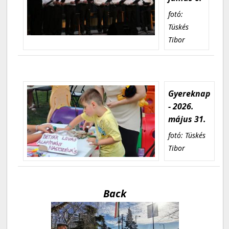
fotó:
Tüskés
Tibor
Gyereknap
- 2026.
május 31.
fotó: Tüskés
Tibor
Back