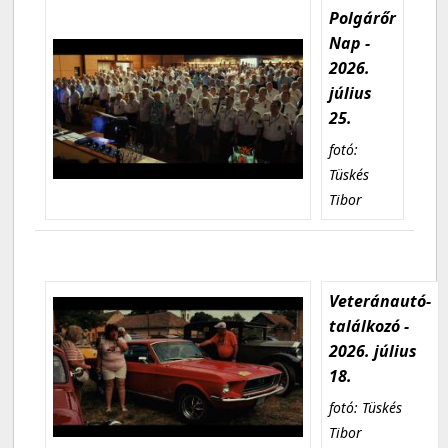
Polgárőr
Nap -
2026.
július
25.
fotó:
Tüskés
Tibor
Veteránautó-
találkozó -
2026. július
18.
fotó: Tüskés
Tibor