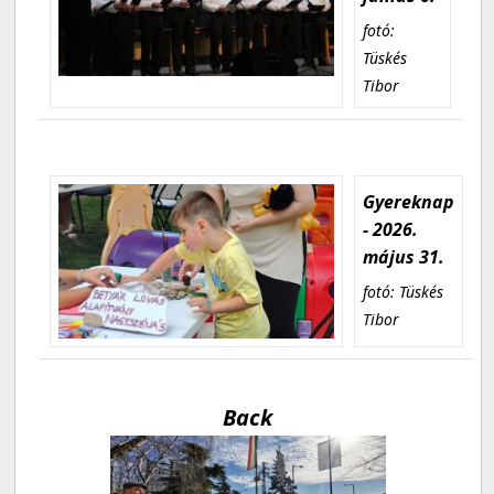
fotó:
Tüskés
Tibor
Gyereknap
- 2026.
május 31.
fotó: Tüskés
Tibor
Back