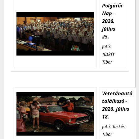
Polgárőr
Nap -
2026.
július
25.
fotó:
Tüskés
Tibor
Veteránautó-
találkozó -
2026. július
18.
fotó: Tüskés
Tibor