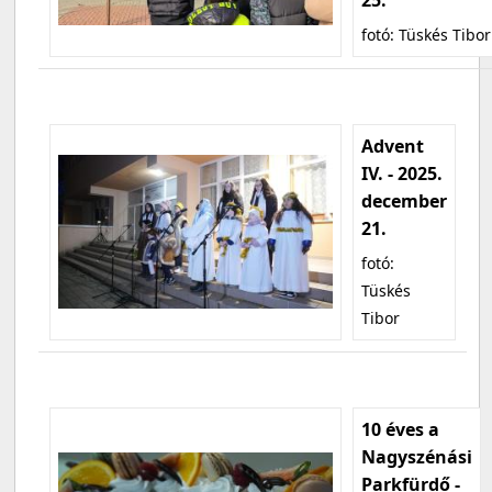
fotó: Tüskés Tibor
Advent
IV. - 2025.
december
21.
fotó:
Tüskés
Tibor
10 éves a
Nagyszénási
Parkfürdő -