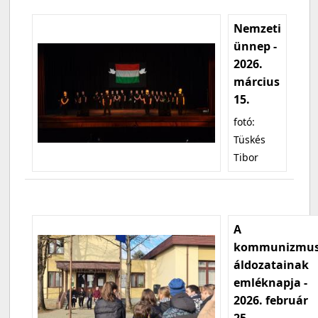
Nemzeti
ünnep -
2026.
március
15.
fotó:
Tüskés
Tibor
A
kommunizmu
áldozatainak
emléknapja -
2026. február
25.