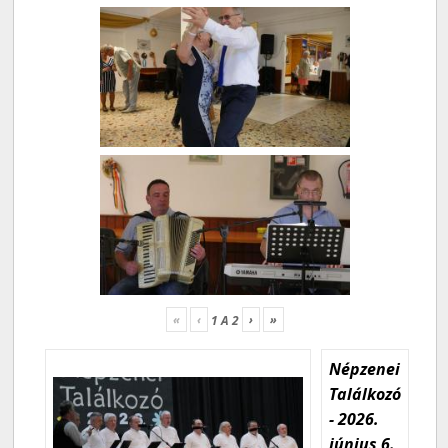
«
‹
›
»
1
A
2
Népzenei
Találkozó
- 2026.
június 6.