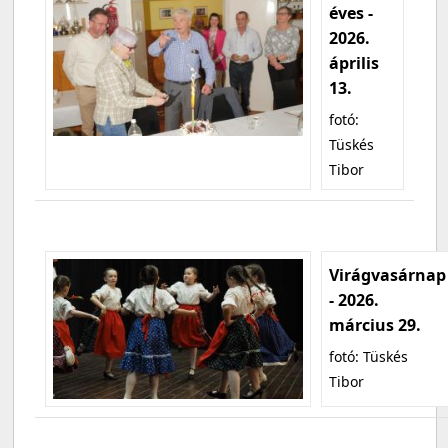
éves -
2026.
április
13.
fotó:
Tüskés
Tibor
Virágvasárnap
- 2026.
március 29.
fotó: Tüskés
Tibor