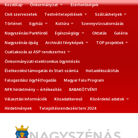
Kezdőlap
Önkormányzat
Elérhetőségek
Civil szervezetek
Testvértelepülések
Szálláshelyek
Történet
Egyház
Kultúra
Szennyvízcsatornázás
Nagyszénási Parkfürdő
Egészségügy
Oktatás
Galéria
Nagyszénás újság
Archivált fényképek
TOP projektek
Csatlakozás az ASP rendszerhez
Önkormányzati elektronikus ügyintézés
Életkezdési támogatás és Start-számla
Hulladékszállítás
Falugazdász ügyfélfogadás
Magyar Falu Program
NFK hirdetmény – értékesítés
BABAKÖTVÉNY
Választási információk
Közadatkereső
Közérdekű adatok
Hirdetmények
Településrendezési terv 2024