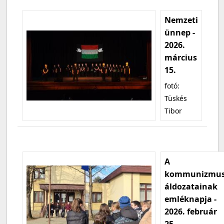
Nemzeti
ünnep -
2026.
március
15.
fotó:
Tüskés
Tibor
A
kommunizmu
áldozatainak
emléknapja -
2026. február
25.