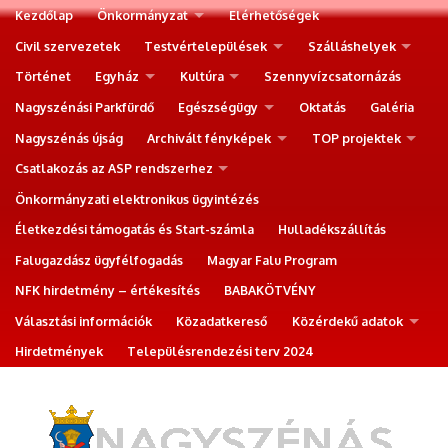
Kezdőlap
Önkormányzat
Elérhetőségek
Civil szervezetek
Testvértelepülések
Szálláshelyek
Történet
Egyház
Kultúra
Szennyvízcsatornázás
Nagyszénási Parkfürdő
Egészségügy
Oktatás
Galéria
Nagyszénás újság
Archivált fényképek
TOP projektek
Csatlakozás az ASP rendszerhez
Önkormányzati elektronikus ügyintézés
Életkezdési támogatás és Start-számla
Hulladékszállítás
Falugazdász ügyfélfogadás
Magyar Falu Program
NFK hirdetmény – értékesítés
BABAKÖTVÉNY
Választási információk
Közadatkereső
Közérdekű adatok
Hirdetmények
Településrendezési terv 2024