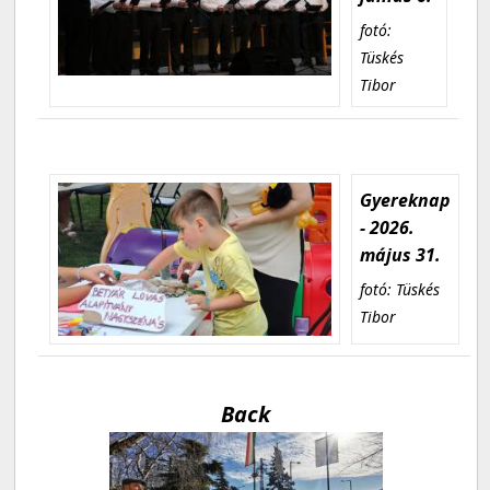
fotó:
Tüskés
Tibor
Gyereknap
- 2026.
május 31.
fotó: Tüskés
Tibor
Back