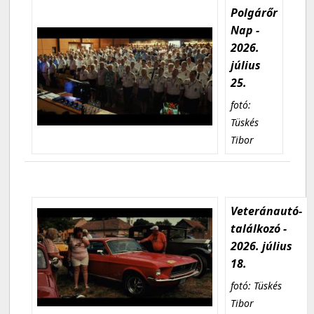
Polgárőr
Nap -
2026.
július
25.
fotó:
Tüskés
Tibor
Veteránautó-
találkozó -
2026. július
18.
fotó: Tüskés
Tibor