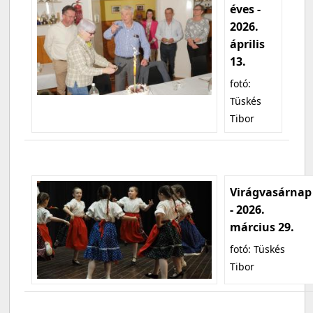
éves -
2026.
április
13.
fotó:
Tüskés
Tibor
Virágvasárnap
- 2026.
március 29.
fotó: Tüskés
Tibor