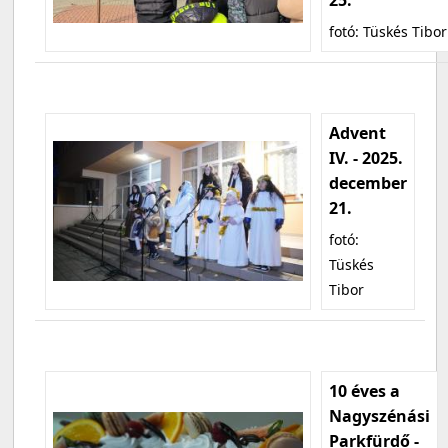
fotó: Tüskés Tibor
Advent
IV. - 2025.
december
21.
fotó:
Tüskés
Tibor
10 éves a
Nagyszénási
Parkfürdő -