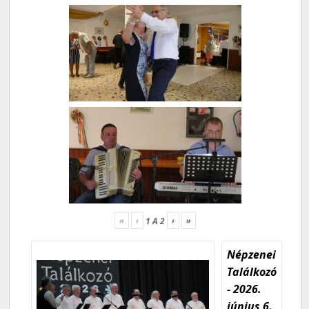
«
‹
›
»
1
A
2
Népzenei
Találkozó
- 2026.
június 6.