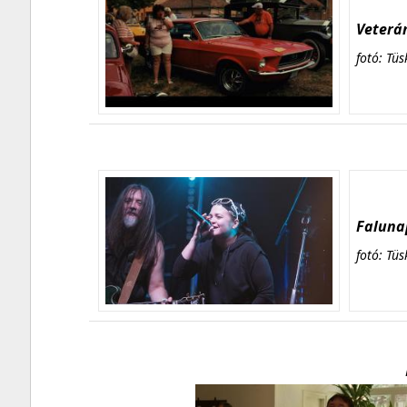
Veterán
fotó: Tüs
Falunap
fotó: Tüs