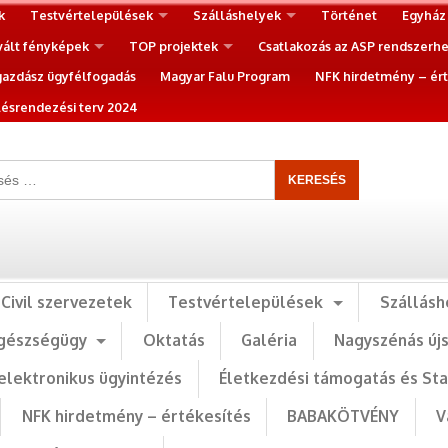
k
Testvértelepülések
Szálláshelyek
Történet
Egyház
vált fényképek
TOP projektek
Csatlakozás az ASP rendszerh
gazdász ügyfélfogadás
Magyar Falu Program
NFK hirdetmény – ért
ésrendezési terv 2024
Civil szervezetek
Testvértelepülések
Szállásh
gészségügy
Oktatás
Galéria
Nagyszénás új
elektronikus ügyintézés
Életkezdési támogatás és St
NFK hirdetmény – értékesítés
BABAKÖTVÉNY
V