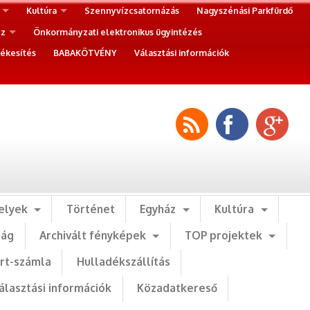
Kultúra
Szennyvízcsatornázás
Nagyszénási Parkfürdő
ez
Önkormányzati elektronikus ügyintézés
ékesítés
BABAKÖTVÉNY
Választási információk
elyek
Történet
Egyház
Kultúra
ság
Archivált fényképek
TOP projektek
art-számla
Hulladékszállítás
álasztási információk
Közadatkereső