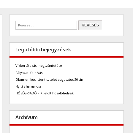
Legutóbbi bejegyzések
Vízkorlátozás megszüntetése
Pályázati felhívás
Ökumenikus istentisztelet augusztus 20-án
Nyitás hamarosan!
HŐSÉGRIADÓ – Kijelölt hűsölőhelyek
Archívum