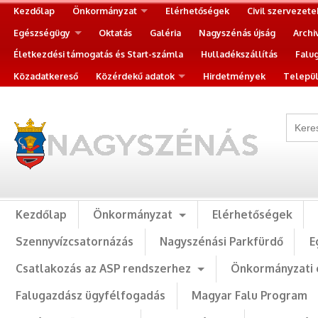
Kezdőlap
Önkormányzat
Elérhetőségek
Civil szervezete
Egészségügy
Oktatás
Galéria
Nagyszénás újság
Archi
Életkezdési támogatás és Start-számla
Hulladékszállítás
Falu
Közadatkereső
Közérdekű adatok
Hirdetmények
Települ
Kezdőlap
Önkormányzat
Elérhetőségek
Szennyvízcsatornázás
Nagyszénási Parkfürdő
E
Csatlakozás az ASP rendszerhez
Önkormányzati 
Falugazdász ügyfélfogadás
Magyar Falu Program