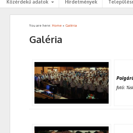
Közérdekű adatok
Hirdetmények
Településr
You are here:
Home
»
Galéria
Galéria
Polgárő
fotó: Tüs