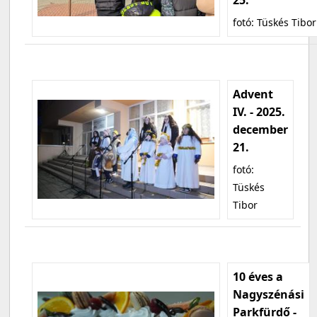
fotó: Tüskés Tibor
Advent
IV. - 2025.
december
21.
fotó:
Tüskés
Tibor
10 éves a
Nagyszénási
Parkfürdő -