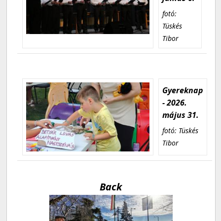
fotó:
Tüskés
Tibor
Gyereknap
- 2026.
május 31.
fotó: Tüskés
Tibor
Back