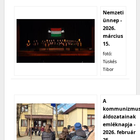
Nemzeti
ünnep -
2026.
március
15.
fotó:
Tüskés
Tibor
A
kommunizmu
áldozatainak
emléknapja -
2026. február
25.