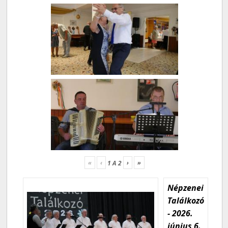
«
‹
›
»
1
A
2
Népzenei
Találkozó
- 2026.
június 6.