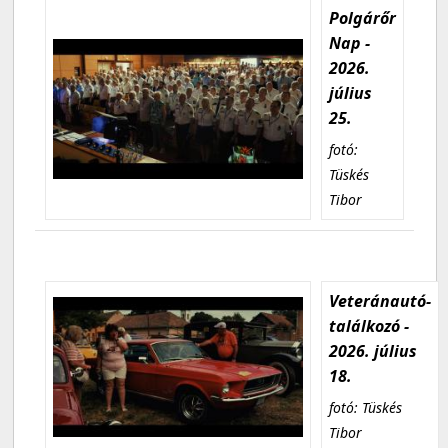
Polgárőr
Nap -
2026.
július
25.
fotó:
Tüskés
Tibor
Veteránautó-
találkozó -
2026. július
18.
fotó: Tüskés
Tibor