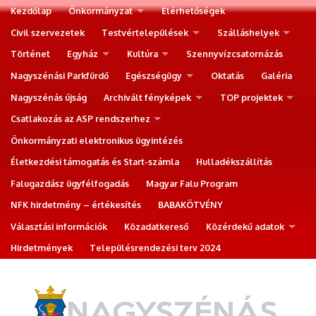
Kezdőlap
Önkormányzat
Elérhetőségek
Civil szervezetek
Testvértelepülések
Szálláshelyek
Történet
Egyház
Kultúra
Szennyvízcsatornázás
Nagyszénási Parkfürdő
Egészségügy
Oktatás
Galéria
Nagyszénás újság
Archivált fényképek
TOP projektek
Csatlakozás az ASP rendszerhez
Önkormányzati elektronikus ügyintézés
Életkezdési támogatás és Start-számla
Hulladékszállítás
Falugazdász ügyfélfogadás
Magyar Falu Program
NFK hirdetmény – értékesítés
BABAKÖTVÉNY
Választási információk
Közadatkereső
Közérdekű adatok
Hirdetmények
Településrendezési terv 2024