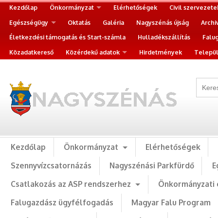
Kezdőlap
Önkormányzat
Elérhetőségek
Civil szervezete
Egészségügy
Oktatás
Galéria
Nagyszénás újság
Archi
Életkezdési támogatás és Start-számla
Hulladékszállítás
Falu
Közadatkereső
Közérdekű adatok
Hirdetmények
Települ
Kezdőlap
Önkormányzat
Elérhetőségek
Szennyvízcsatornázás
Nagyszénási Parkfürdő
E
Csatlakozás az ASP rendszerhez
Önkormányzati 
Falugazdász ügyfélfogadás
Magyar Falu Program