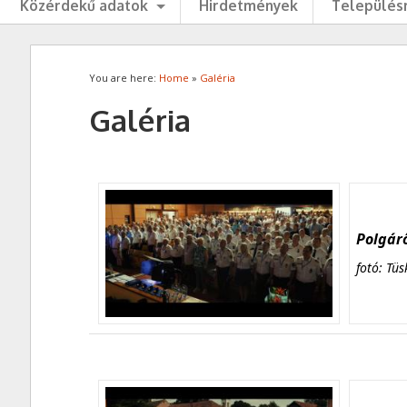
Közérdekű adatok
Hirdetmények
Településr
You are here:
Home
»
Galéria
Galéria
Polgárő
fotó: Tüs