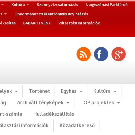
Kultúra
Szennyvízcsatornázás
Nagyszénási Parkfürdő
ez
Önkormányzati elektronikus ügyintézés
ékesítés
BABAKÖTVÉNY
Választási információk
elyek
Történet
Egyház
Kultúra
ság
Archivált fényképek
TOP projektek
art-számla
Hulladékszállítás
álasztási információk
Közadatkereső