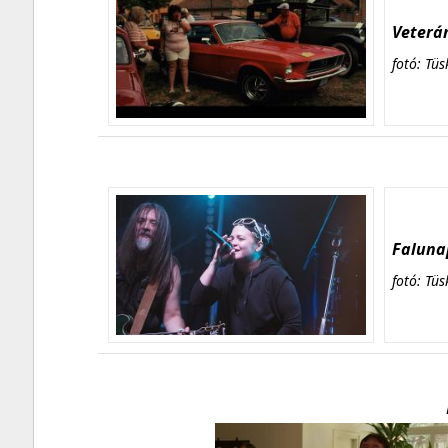
Veterán
fotó: Tüs
Falunap
fotó: Tüs