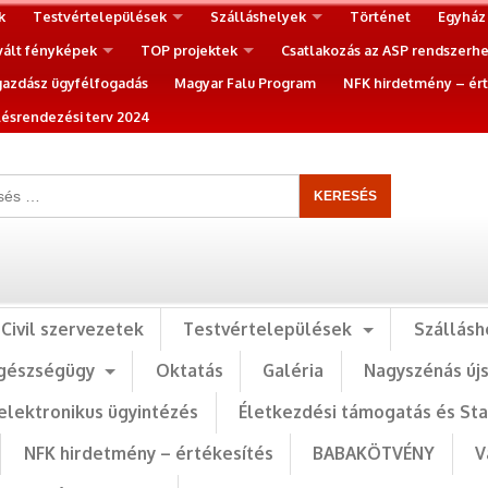
k
Testvértelepülések
Szálláshelyek
Történet
Egyház
vált fényképek
TOP projektek
Csatlakozás az ASP rendszerh
gazdász ügyfélfogadás
Magyar Falu Program
NFK hirdetmény – ért
ésrendezési terv 2024
Civil szervezetek
Testvértelepülések
Szállásh
gészségügy
Oktatás
Galéria
Nagyszénás új
elektronikus ügyintézés
Életkezdési támogatás és St
NFK hirdetmény – értékesítés
BABAKÖTVÉNY
V