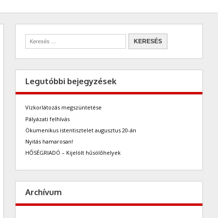
Legutóbbi bejegyzések
Vízkorlátozás megszüntetése
Pályázati felhívás
Ökumenikus istentisztelet augusztus 20-án
Nyitás hamarosan!
HŐSÉGRIADÓ – Kijelölt hűsölőhelyek
Archívum