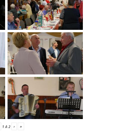
›
»
1
A
2