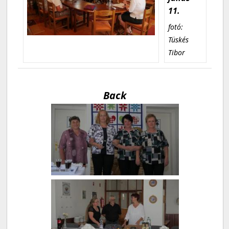
11.
fotó:
Tüskés
Tibor
Back