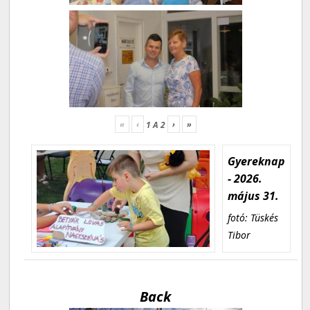
«
‹
›
»
1
A
2
Gyereknap
- 2026.
május 31.
fotó: Tüskés
Tibor
Back