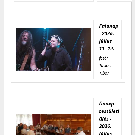
Falunap
- 2026.
július
11.-12.
fotó:
Tüskés
Tibor
Ünnepi
testületi
ülés -
2026.
július