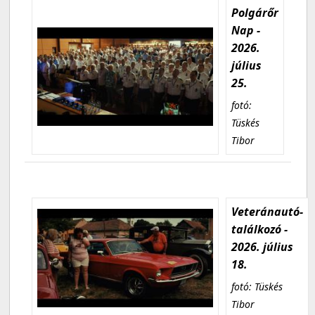
Polgárőr
Nap -
2026.
július
25.
fotó:
Tüskés
Tibor
Veteránautó-
találkozó -
2026. július
18.
fotó: Tüskés
Tibor