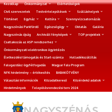
Kezdőlap
Önkormányzat
Elérhetőségek
Civil szervezetek
Testvértelepülések
Szálláshelyek
Történet
Egyház
Kultúra
Szennyvízcsatornázás
Nagyszénási Parkfürdő
Egészségügy
Oktatás
Galéria
Nagyszénás újság
Archivált fényképek
TOP projektek
Csatlakozás az ASP rendszerhez
Önkormányzati elektronikus ügyintézés
Életkezdési támogatás és Start-számla
Hulladékszállítás
Falugazdász ügyfélfogadás
Magyar Falu Program
NFK hirdetmény – értékesítés
BABAKÖTVÉNY
Választási információk
Közadatkereső
Közérdekű adatok
Hirdetmények
Településrendezési terv 2024