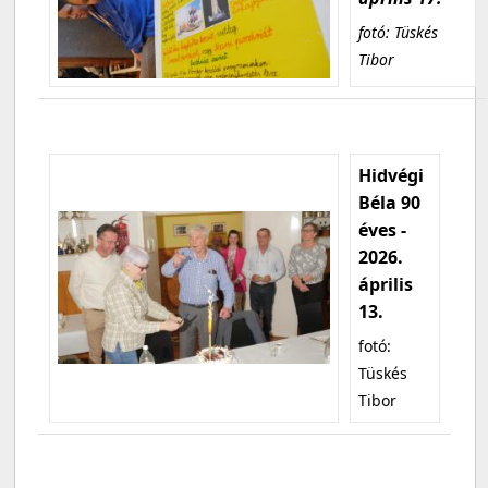
fotó: Tüskés
Tibor
Hidvégi
Béla 90
éves -
2026.
április
13.
fotó:
Tüskés
Tibor