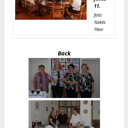
11.
fotó:
Tüskés
Tibor
Back