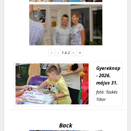
«
‹
›
»
1
A
2
Gyereknap
- 2026.
május 31.
fotó: Tüskés
Tibor
Back