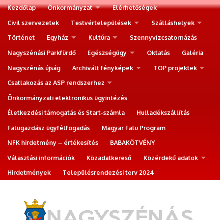
Kezdőlap
Önkormányzat
Elérhetőségek
Civil szervezetek
Testvértelepülések
Szálláshelyek
Történet
Egyház
Kultúra
Szennyvízcsatornázás
Nagyszénási Parkfürdő
Egészségügy
Oktatás
Galéria
Nagyszénás újság
Archivált fényképek
TOP projektek
Csatlakozás az ASP rendszerhez
Önkormányzati elektronikus ügyintézés
Életkezdési támogatás és Start-számla
Hulladékszállítás
Falugazdász ügyfélfogadás
Magyar Falu Program
NFK hirdetmény – értékesítés
BABAKÖTVÉNY
Választási információk
Közadatkereső
Közérdekű adatok
Hirdetmények
Településrendezési terv 2024