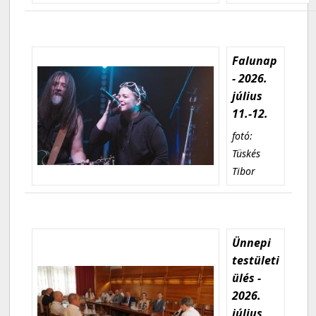
Falunap
- 2026.
július
11.-12.
fotó:
Tüskés
Tibor
Ünnepi
testületi
ülés -
2026.
július