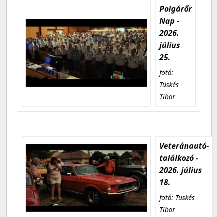
Polgárőr
Nap -
2026.
július
25.
fotó:
Tüskés
Tibor
Veteránautó-
találkozó -
2026. július
18.
fotó: Tüskés
Tibor