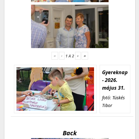
«
‹
›
»
1
A
2
Gyereknap
- 2026.
május 31.
fotó: Tüskés
Tibor
Back