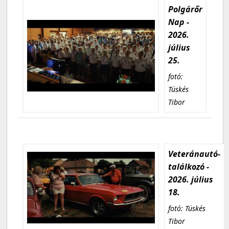
Polgárőr
Nap -
2026.
július
25.
fotó:
Tüskés
Tibor
Veteránautó-
találkozó -
2026. július
18.
fotó: Tüskés
Tibor