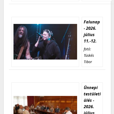
Falunap
- 2026.
július
11.-12.
fotó:
Tüskés
Tibor
Ünnepi
testületi
ülés -
2026.
július