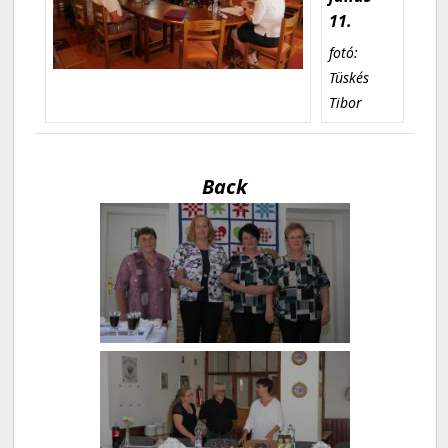
11.
fotó:
Tüskés
Tibor
Back