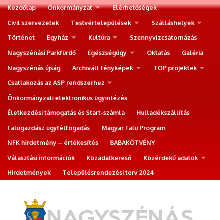
Kezdőlap
Önkormányzat
Elérhetőségek
Civil szervezetek
Testvértelepülések
Szálláshelyek
Történet
Egyház
Kultúra
Szennyvízcsatornázás
Nagyszénási Parkfürdő
Egészségügy
Oktatás
Galéria
Nagyszénás újság
Archivált fényképek
TOP projektek
Csatlakozás az ASP rendszerhez
Önkormányzati elektronikus ügyintézés
Életkezdési támogatás és Start-számla
Hulladékszállítás
Falugazdász ügyfélfogadás
Magyar Falu Program
NFK hirdetmény – értékesítés
BABAKÖTVÉNY
Választási információk
Közadatkereső
Közérdekű adatok
Hirdetmények
Településrendezési terv 2024