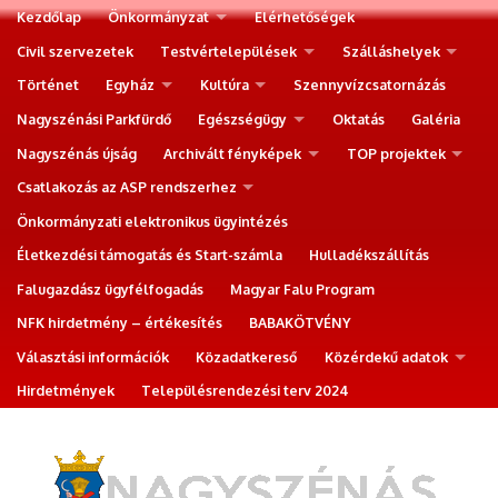
Kezdőlap
Önkormányzat
Elérhetőségek
Civil szervezetek
Testvértelepülések
Szálláshelyek
Történet
Egyház
Kultúra
Szennyvízcsatornázás
Nagyszénási Parkfürdő
Egészségügy
Oktatás
Galéria
Nagyszénás újság
Archivált fényképek
TOP projektek
Csatlakozás az ASP rendszerhez
Önkormányzati elektronikus ügyintézés
Életkezdési támogatás és Start-számla
Hulladékszállítás
Falugazdász ügyfélfogadás
Magyar Falu Program
NFK hirdetmény – értékesítés
BABAKÖTVÉNY
Választási információk
Közadatkereső
Közérdekű adatok
Hirdetmények
Településrendezési terv 2024