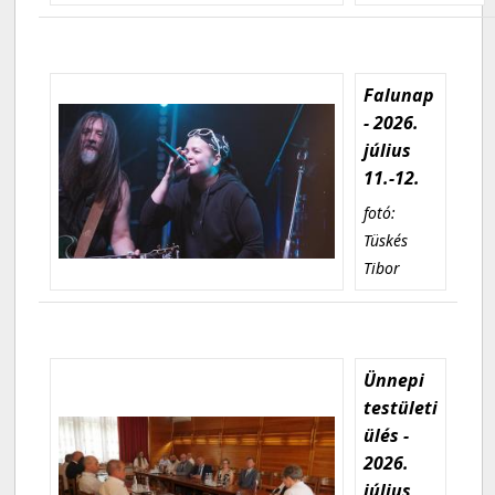
Falunap
- 2026.
július
11.-12.
fotó:
Tüskés
Tibor
Ünnepi
testületi
ülés -
2026.
július