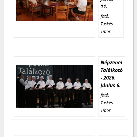
11.
fotó:
Tüskés
Tibor
Népzenei
Találkozó
- 2026.
június 6.
fotó:
Tüskés
Tibor