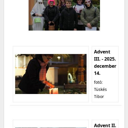
Advent
III. - 2025.
december
14.
fotó:
Tüskés
Tibor
Advent II.