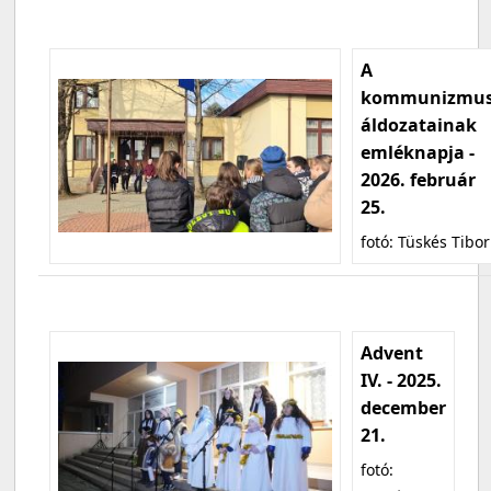
A
kommunizmu
áldozatainak
emléknapja -
2026. február
25.
fotó: Tüskés Tibor
Advent
IV. - 2025.
december
21.
fotó: