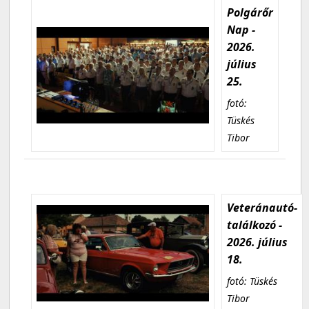
Polgárőr
Nap -
2026.
július
25.
fotó:
Tüskés
Tibor
Veteránautó-
találkozó -
2026. július
18.
fotó: Tüskés
Tibor