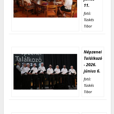
11.
fotó:
Tüskés
Tibor
Népzenei
Találkozó
- 2026.
június 6.
fotó:
Tüskés
Tibor