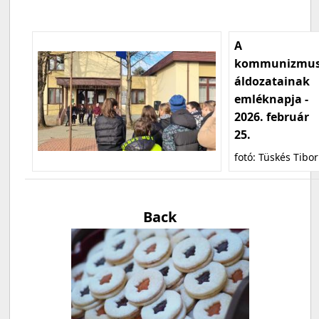
A
kommunizmu
áldozatainak
emléknapja -
2026. február
25.
fotó: Tüskés Tibor
Back