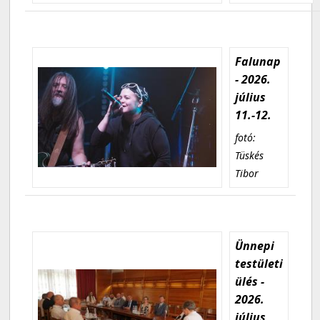
Falunap
- 2026.
július
11.-12.
fotó:
Tüskés
Tibor
Ünnepi
testületi
ülés -
2026.
július