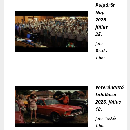
Polgárőr
Nap -
2026.
július
25.
fotó:
Tüskés
Tibor
Veteránautó-
találkozó -
2026. július
18.
fotó: Tüskés
Tibor