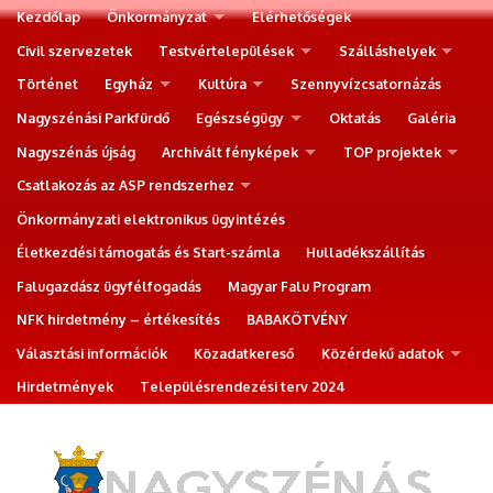
Kezdőlap
Önkormányzat
Elérhetőségek
Civil szervezetek
Testvértelepülések
Szálláshelyek
Történet
Egyház
Kultúra
Szennyvízcsatornázás
Nagyszénási Parkfürdő
Egészségügy
Oktatás
Galéria
Nagyszénás újság
Archivált fényképek
TOP projektek
Csatlakozás az ASP rendszerhez
Önkormányzati elektronikus ügyintézés
Életkezdési támogatás és Start-számla
Hulladékszállítás
Falugazdász ügyfélfogadás
Magyar Falu Program
NFK hirdetmény – értékesítés
BABAKÖTVÉNY
Választási információk
Közadatkereső
Közérdekű adatok
Hirdetmények
Településrendezési terv 2024