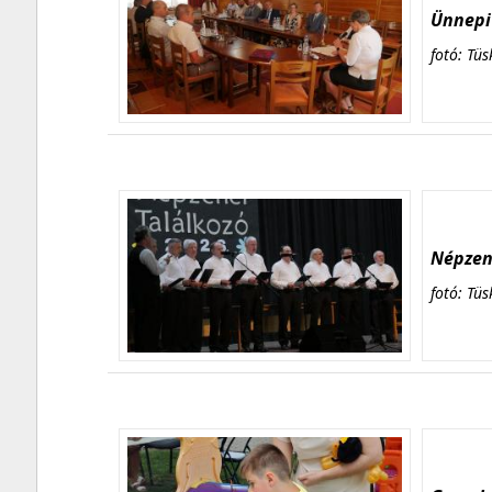
Ünnepi 
fotó: Tüs
Népzene
fotó: Tüs