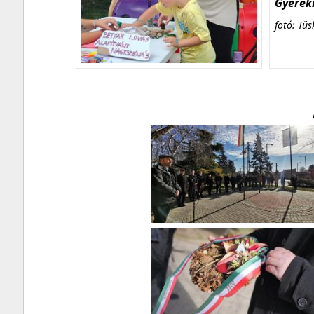
Gyerekn
fotó: Tüs