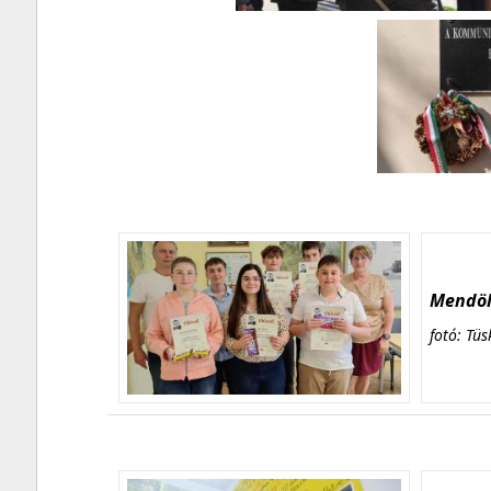
Mendöl 
fotó: Tüs