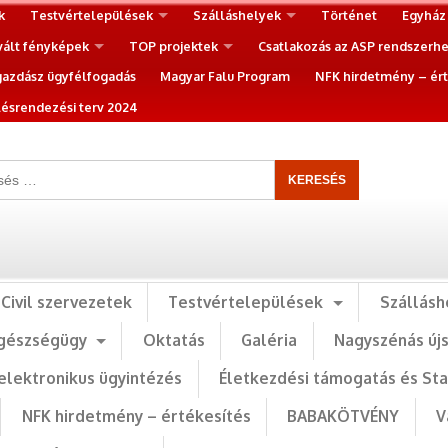
k
Testvértelepülések
Szálláshelyek
Történet
Egyház
vált fényképek
TOP projektek
Csatlakozás az ASP rendszerh
gazdász ügyfélfogadás
Magyar Falu Program
NFK hirdetmény – ért
ésrendezési terv 2024
Civil szervezetek
Testvértelepülések
Szállásh
gészségügy
Oktatás
Galéria
Nagyszénás új
elektronikus ügyintézés
Életkezdési támogatás és St
NFK hirdetmény – értékesítés
BABAKÖTVÉNY
V