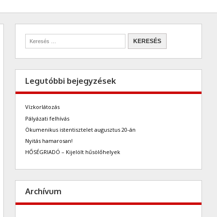
Legutóbbi bejegyzések
Vízkorlátozás
Pályázati felhívás
Ökumenikus istentisztelet augusztus 20-án
Nyitás hamarosan!
HŐSÉGRIADÓ – Kijelölt hűsölőhelyek
Archívum