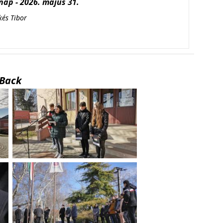
ap - 2026. május 31.
kés Tibor
Back