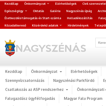
Kezdőlap
Önkormányzat
Elérhetőségek
Civil szervezete
Egészségügy
Oktatás
Galéria
Nagyszénás újság
Archi
Életkezdési támogatás és Start-számla
Hulladékszállítás
Falu
Közadatkereső
Közérdekű adatok
Hirdetmények
Települ
Kezdőlap
Önkormányzat
Elérhetőségek
Szennyvízcsatornázás
Nagyszénási Parkfürdő
E
Csatlakozás az ASP rendszerhez
Önkormányzati 
Falugazdász ügyfélfogadás
Magyar Falu Program