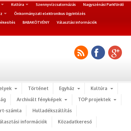
Kultúra
Szennyvízcsatornázás
Nagyszénási Parkfürdő
ez
Önkormányzati elektronikus ügyintézés
ékesítés
BABAKÖTVÉNY
Választási információk
elyek
Történet
Egyház
Kultúra
ság
Archivált fényképek
TOP projektek
art-számla
Hulladékszállítás
álasztási információk
Közadatkereső