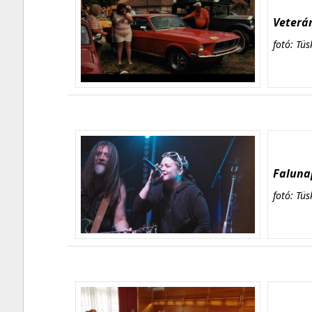
Veterán
fotó: Tüs
Falunap
fotó: Tüs