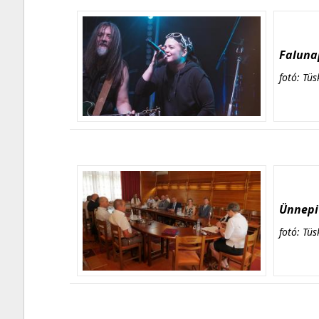
Falunap
fotó: Tüs
Ünnepi 
fotó: Tüs