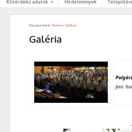
Közérdekű adatok
Hirdetmények
Településr
You are here:
Home
»
Galéria
Galéria
Polgárő
fotó: Tüs