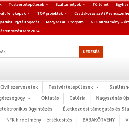
k
Testvértelepülések
Szálláshelyek
Történet
Egyház
vált fényképek
TOP projektek
Csatlakozás az ASP rendszerh
gazdász ügyfélfogadás
Magyar Falu Program
NFK hirdetmény – ért
ésrendezési terv 2024
Civil szervezetek
Testvértelepülések
Szállásh
gészségügy
Oktatás
Galéria
Nagyszénás új
elektronikus ügyintézés
Életkezdési támogatás és St
NFK hirdetmény – értékesítés
BABAKÖTVÉNY
V