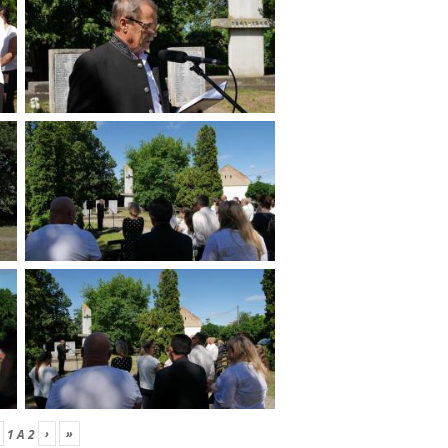
›
»
1
A
2