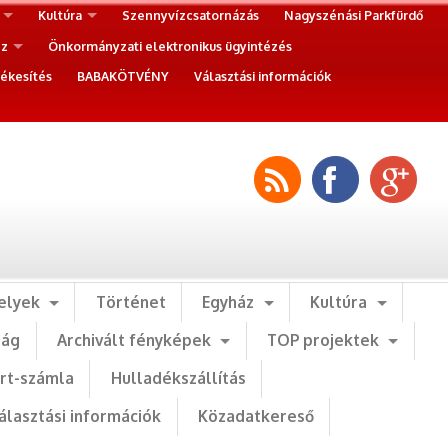
Kultúra
Szennyvízcsatornázás
Nagyszénási Parkfürdő
ez
Önkormányzati elektronikus ügyintézés
ékesítés
BABAKÖTVÉNY
Választási információk
elyek
Történet
Egyház
Kultúra
ság
Archivált fényképek
TOP projektek
art-számla
Hulladékszállítás
álasztási információk
Közadatkereső