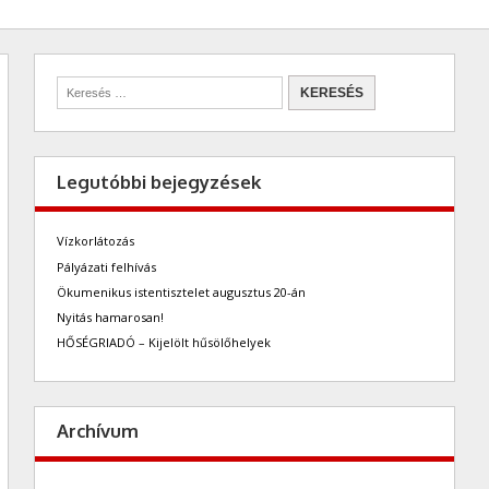
Legutóbbi bejegyzések
Vízkorlátozás
Pályázati felhívás
Ökumenikus istentisztelet augusztus 20-án
Nyitás hamarosan!
HŐSÉGRIADÓ – Kijelölt hűsölőhelyek
Archívum