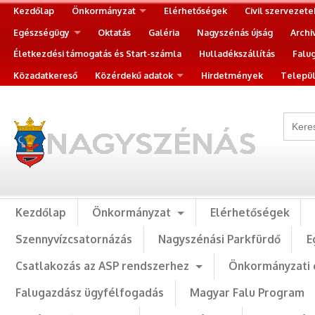
Kezdőlap
Önkormányzat
Elérhetőségek
Civil szervezete
Egészségügy
Oktatás
Galéria
Nagyszénás újság
Archi
Életkezdési támogatás és Start-számla
Hulladékszállítás
Falu
Közadatkereső
Közérdekű adatok
Hirdetmények
Települ
Kezdőlap
Önkormányzat
Elérhetőségek
Szennyvízcsatornázás
Nagyszénási Parkfürdő
E
Csatlakozás az ASP rendszerhez
Önkormányzati 
Falugazdász ügyfélfogadás
Magyar Falu Program