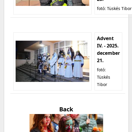
fotó: Tüskés Tibor
Advent
IV. - 2025.
december
21.
fotó:
Tüskés
Tibor
Back