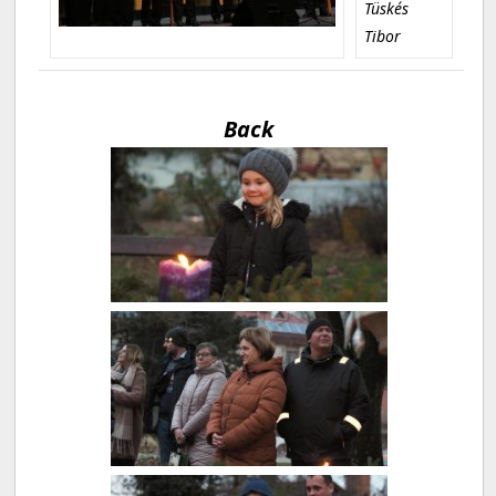
Tüskés
Tibor
Back