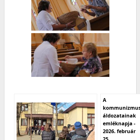
A
kommunizmu
áldozatainak
emléknapja -
2026. február
25.