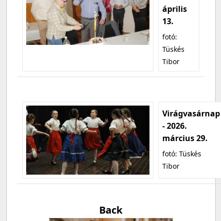
április
13.
fotó:
Tüskés
Tibor
Virágvasárnap
- 2026.
március 29.
fotó: Tüskés
Tibor
Back