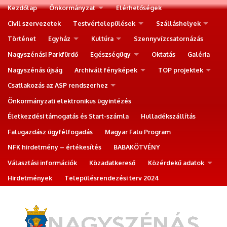
Kezdőlap
Önkormányzat
Elérhetőségek
Civil szervezetek
Testvértelepülések
Szálláshelyek
Történet
Egyház
Kultúra
Szennyvízcsatornázás
Nagyszénási Parkfürdő
Egészségügy
Oktatás
Galéria
Nagyszénás újság
Archivált fényképek
TOP projektek
Csatlakozás az ASP rendszerhez
Önkormányzati elektronikus ügyintézés
Életkezdési támogatás és Start-számla
Hulladékszállítás
Falugazdász ügyfélfogadás
Magyar Falu Program
NFK hirdetmény – értékesítés
BABAKÖTVÉNY
Választási információk
Közadatkereső
Közérdekű adatok
Hirdetmények
Településrendezési terv 2024