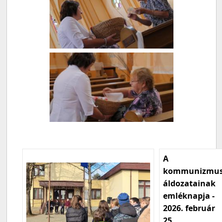
A
kommunizmu
áldozatainak
emléknapja -
2026. február
25.