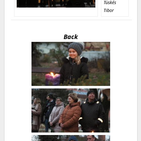
Tüskés
Tibor
Back