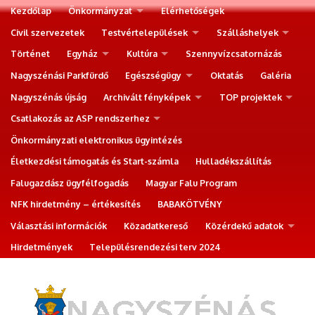
Kezdőlap
Önkormányzat
Elérhetőségek
Civil szervezetek
Testvértelepülések
Szálláshelyek
Történet
Egyház
Kultúra
Szennyvízcsatornázás
Nagyszénási Parkfürdő
Egészségügy
Oktatás
Galéria
Nagyszénás újság
Archivált fényképek
TOP projektek
Csatlakozás az ASP rendszerhez
Önkormányzati elektronikus ügyintézés
Életkezdési támogatás és Start-számla
Hulladékszállítás
Falugazdász ügyfélfogadás
Magyar Falu Program
NFK hirdetmény – értékesítés
BABAKÖTVÉNY
Választási információk
Közadatkereső
Közérdekű adatok
Hirdetmények
Településrendezési terv 2024