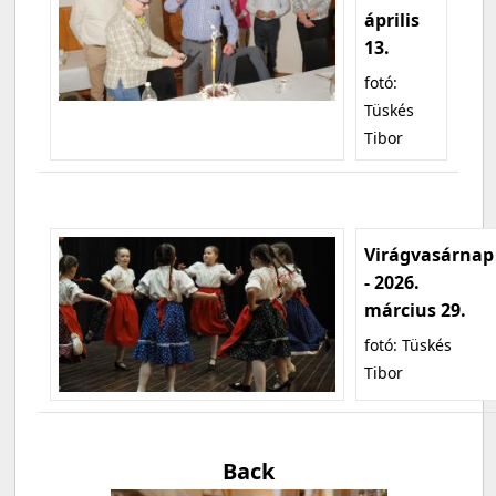
április
13.
fotó:
Tüskés
Tibor
Virágvasárnap
- 2026.
március 29.
fotó: Tüskés
Tibor
Back