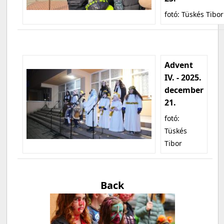
fotó: Tüskés Tibor
Advent
IV. - 2025.
december
21.
fotó:
Tüskés
Tibor
Back