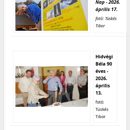
Nap - 2026.
április 17.
fotó: Tüskés
Tibor
Hidvégi
Béla 90
éves -
2026.
április
13.
fotó:
Tüskés
Tibor