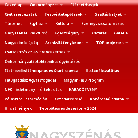
Kezdőlap
Önkormányzat
Elérhetőségek
Civil szervezetek
Testvértelepülések
Szálláshelyek
Történet
Egyház
Kultúra
Szennyvízcsatornázás
Nagyszénási Parkfürdő
Egészségügy
Oktatás
Galéria
Nagyszénás újság
Archivált fényképek
TOP projektek
Csatlakozás az ASP rendszerhez
Önkormányzati elektronikus ügyintézés
Életkezdési támogatás és Start-számla
Hulladékszállítás
Falugazdász ügyfélfogadás
Magyar Falu Program
NFK hirdetmény – értékesítés
BABAKÖTVÉNY
Választási információk
Közadatkereső
Közérdekű adatok
Hirdetmények
Településrendezési terv 2024