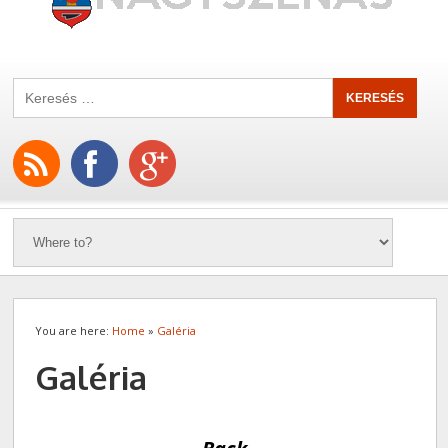
You are here:
Home
»
Galéria
Galéria