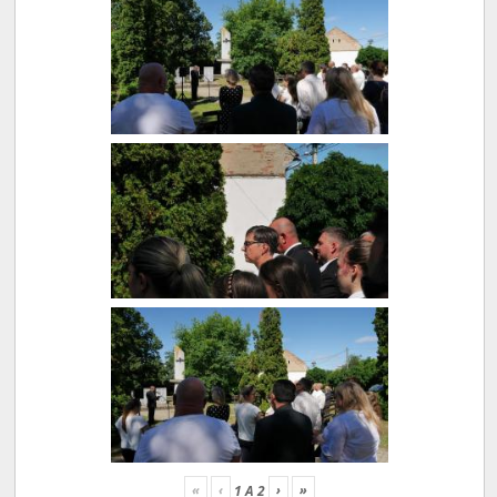
«
‹
›
»
1
A
2