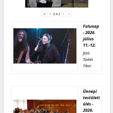
«
‹
›
»
2
A
2
Falunap
- 2026.
július
11.-12.
fotó:
Tüskés
Tibor
Ünnepi
testületi
ülés -
2026.