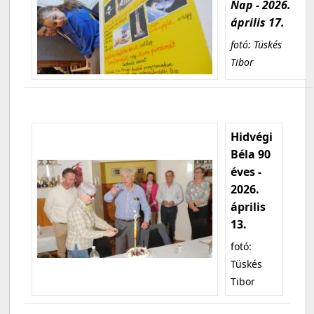
Nap - 2026.
április 17.
fotó: Tüskés
Tibor
Hidvégi
Béla 90
éves -
2026.
április
13.
fotó:
Tüskés
Tibor