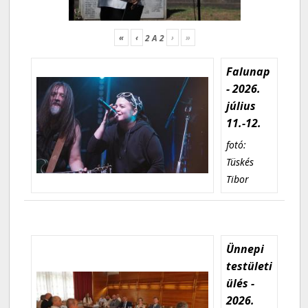
«
‹
›
»
2
A
2
Falunap
- 2026.
július
11.-12.
fotó:
Tüskés
Tibor
Ünnepi
testületi
ülés -
2026.