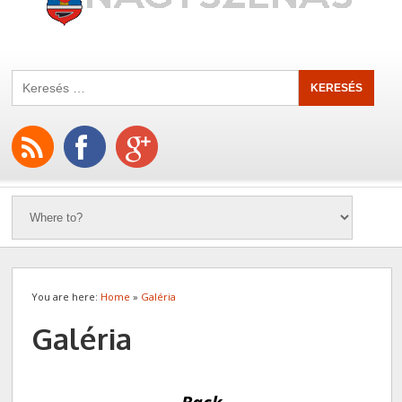
You are here:
Home
»
Galéria
Galéria