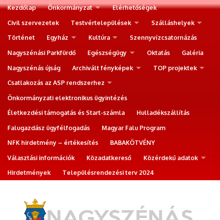
Kezdőlap
Önkormányzat
Elérhetőségek
Civil szervezetek
Testvértelepülések
Szálláshelyek
Történet
Egyház
Kultúra
Szennyvízcsatornázás
Nagyszénási Parkfürdő
Egészségügy
Oktatás
Galéria
Nagyszénás újság
Archivált fényképek
TOP projektek
Csatlakozás az ASP rendszerhez
Önkormányzati elektronikus ügyintézés
Életkezdési támogatás és Start-számla
Hulladékszállítás
Falugazdász ügyfélfogadás
Magyar Falu Program
NFK hirdetmény – értékesítés
BABAKÖTVÉNY
Választási információk
Közadatkereső
Közérdekű adatok
Hirdetmények
Településrendezési terv 2024