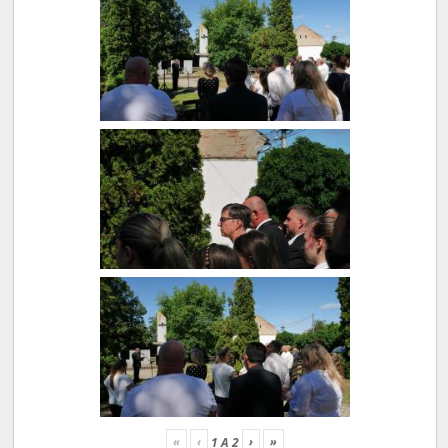
«
‹
›
»
1
A
2