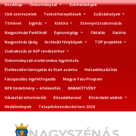
Kezdőlap
Önkormányzat
Elérhetőségek
Civil szervezetek
Testvértelepülések
Szálláshelyek
Történet
Egyház
Kultúra
Szennyvízcsatornázás
Nagyszénási Parkfürdő
Egészségügy
Oktatás
Galéria
Nagyszénás újság
Archivált fényképek
TOP projektek
Csatlakozás az ASP rendszerhez
Önkormányzati elektronikus ügyintézés
Életkezdési támogatás és Start-számla
Hulladékszállítás
Falugazdász ügyfélfogadás
Magyar Falu Program
NFK hirdetmény – értékesítés
BABAKÖTVÉNY
Választási információk
Közadatkereső
Közérdekű adatok
Hirdetmények
Településrendezési terv 2024