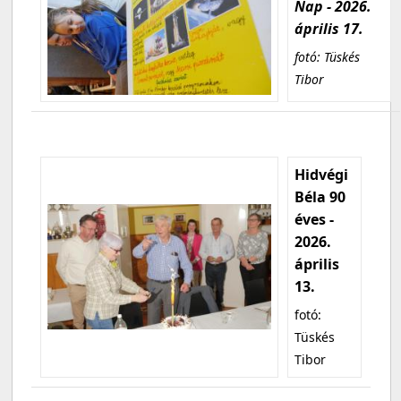
Nap - 2026.
április 17.
fotó: Tüskés
Tibor
Hidvégi
Béla 90
éves -
2026.
április
13.
fotó:
Tüskés
Tibor