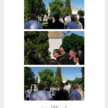
«
‹
›
»
1
A
2