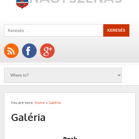
You are here:
Home
»
Galéria
Galéria