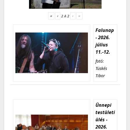
«
‹
›
»
2
A
2
Falunap
- 2026.
július
11.-12.
fotó:
Tüskés
Tibor
Ünnepi
testületi
ülés -
2026.