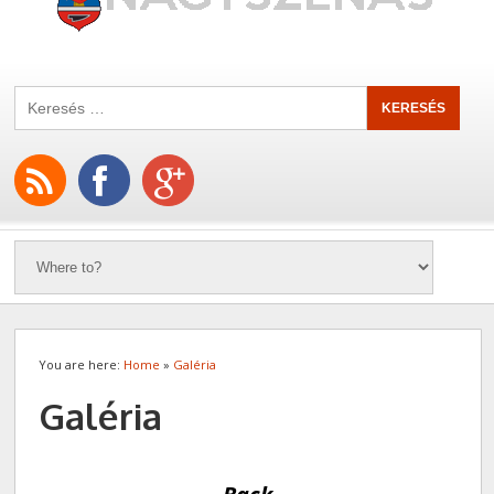
You are here:
Home
»
Galéria
Galéria