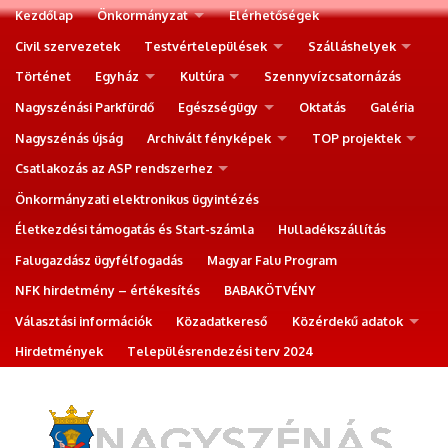
Kezdőlap
Önkormányzat
Elérhetőségek
Civil szervezetek
Testvértelepülések
Szálláshelyek
Történet
Egyház
Kultúra
Szennyvízcsatornázás
Nagyszénási Parkfürdő
Egészségügy
Oktatás
Galéria
Nagyszénás újság
Archivált fényképek
TOP projektek
Csatlakozás az ASP rendszerhez
Önkormányzati elektronikus ügyintézés
Életkezdési támogatás és Start-számla
Hulladékszállítás
Falugazdász ügyfélfogadás
Magyar Falu Program
NFK hirdetmény – értékesítés
BABAKÖTVÉNY
Választási információk
Közadatkereső
Közérdekű adatok
Hirdetmények
Településrendezési terv 2024