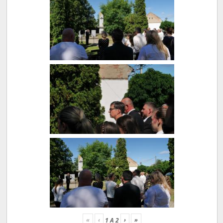
«
‹
›
»
1
A
2