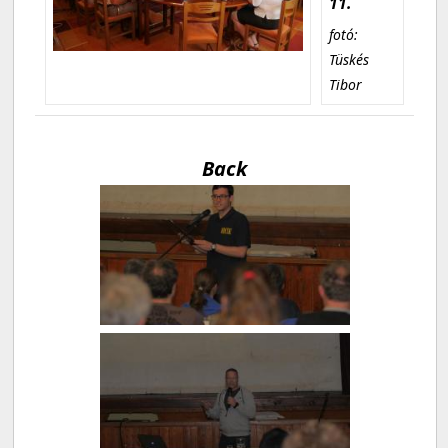
11.
fotó:
Tüskés
Tibor
Back