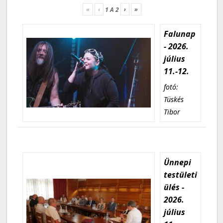
«
‹
›
»
1
A
2
Falunap
- 2026.
július
11.-12.
fotó:
Tüskés
Tibor
Ünnepi
testületi
ülés -
2026.
július