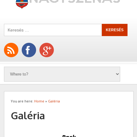
You are here:
Home
»
Galéria
Galéria