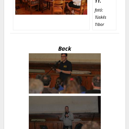
11.
fotó:
Tüskés
Tibor
Back