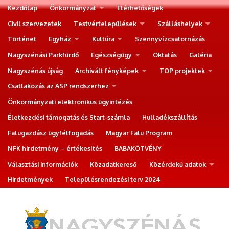
Kezdőlap
Önkormányzat
Elérhetőségek
Civil szervezetek
Testvértelepülések
Szálláshelyek
Történet
Egyház
Kultúra
Szennyvízcsatornázás
Nagyszénási Parkfürdő
Egészségügy
Oktatás
Galéria
Nagyszénás újság
Archivált fényképek
TOP projektek
Csatlakozás az ASP rendszerhez
Önkormányzati elektronikus ügyintézés
Életkezdési támogatás és Start-számla
Hulladékszállítás
Falugazdász ügyfélfogadás
Magyar Falu Program
NFK hirdetmény – értékesítés
BABAKÖTVÉNY
Választási információk
Közadatkereső
Közérdekű adatok
Hirdetmények
Településrendezési terv 2024