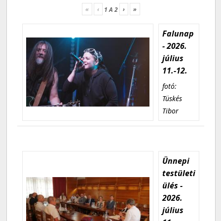
«
‹
›
»
1
A
2
Falunap
- 2026.
július
11.-12.
fotó:
Tüskés
Tibor
Ünnepi
testületi
ülés -
2026.
július