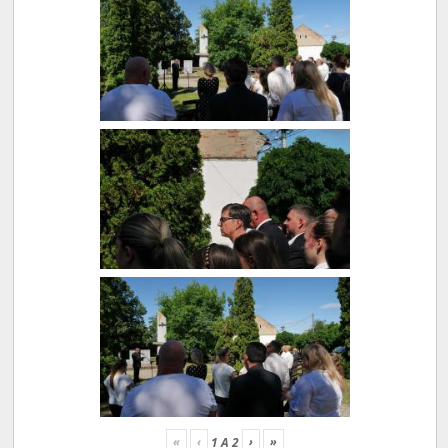
«
‹
›
»
1
A
2