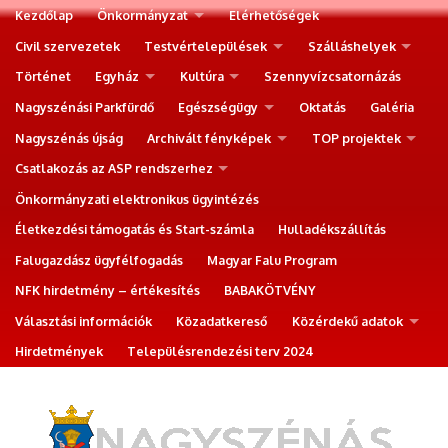
Kezdőlap
Önkormányzat
Elérhetőségek
Civil szervezetek
Testvértelepülések
Szálláshelyek
Történet
Egyház
Kultúra
Szennyvízcsatornázás
Nagyszénási Parkfürdő
Egészségügy
Oktatás
Galéria
Nagyszénás újság
Archivált fényképek
TOP projektek
Csatlakozás az ASP rendszerhez
Önkormányzati elektronikus ügyintézés
Életkezdési támogatás és Start-számla
Hulladékszállítás
Falugazdász ügyfélfogadás
Magyar Falu Program
NFK hirdetmény – értékesítés
BABAKÖTVÉNY
Választási információk
Közadatkereső
Közérdekű adatok
Hirdetmények
Településrendezési terv 2024