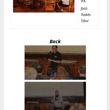
11.
fotó:
Tüskés
Tibor
Back