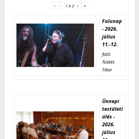
«
‹
›
»
1
A
2
Falunap
- 2026.
július
11.-12.
fotó:
Tüskés
Tibor
Ünnepi
testületi
ülés -
2026.
július