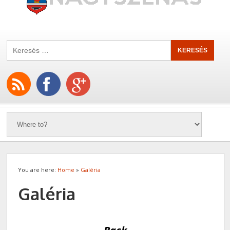
You are here:
Home
»
Galéria
Galéria