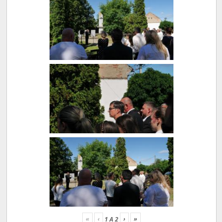
«
‹
›
»
1
A
2