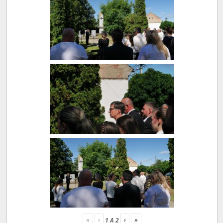
«
‹
›
»
1
A
2