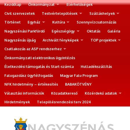
Kezdőlap
Önkormányzat
Elérhetőségek
Civil szervezetek
Testvértelepülések
Szálláshelyek
Történet
Egyház
Kultúra
Szennyvízcsatornázás
Nagyszénási Parkfürdő
Egészségügy
Oktatás
Galéria
Nagyszénás újság
Archivált fényképek
TOP projektek
Csatlakozás az ASP rendszerhez
Önkormányzati elektronikus ügyintézés
Életkezdési támogatás és Start-számla
Hulladékszállítás
Falugazdász ügyfélfogadás
Magyar Falu Program
NFK hirdetmény – értékesítés
BABAKÖTVÉNY
Választási információk
Közadatkereső
Közérdekű adatok
Hirdetmények
Településrendezési terv 2024