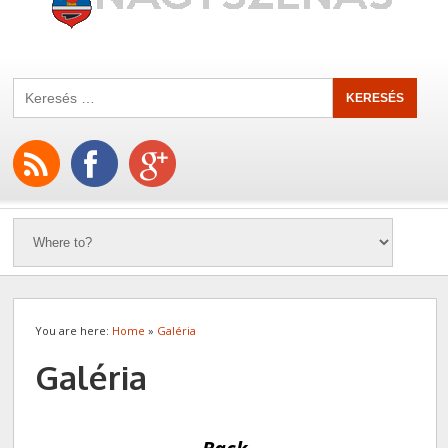
You are here:
Home
»
Galéria
Galéria