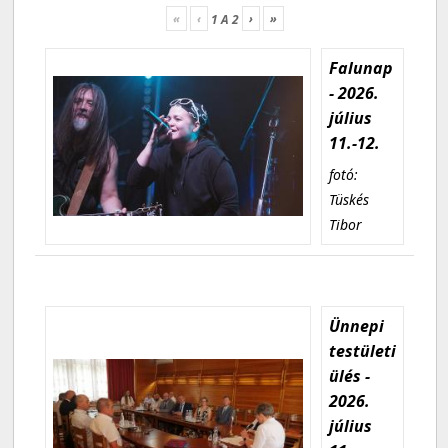
«
‹
›
»
1
A
2
Falunap
- 2026.
július
11.-12.
fotó:
Tüskés
Tibor
Ünnepi
testületi
ülés -
2026.
július