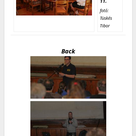
11.
fotó:
Tüskés
Tibor
Back