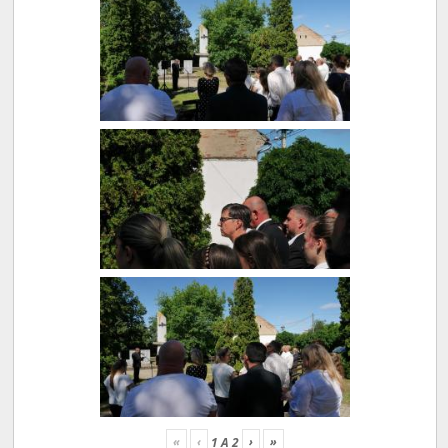
«
‹
›
»
1
A
2