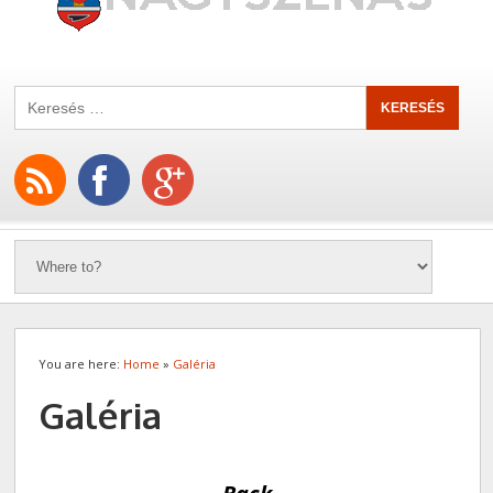
You are here:
Home
»
Galéria
Galéria