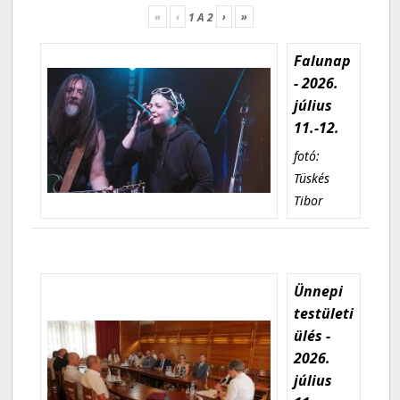
«
‹
›
»
1
A
2
Falunap
- 2026.
július
11.-12.
fotó:
Tüskés
Tibor
Ünnepi
testületi
ülés -
2026.
július