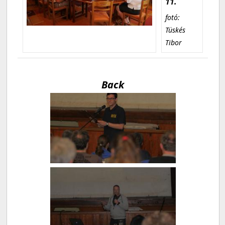
11.
fotó:
Tüskés
Tibor
Back