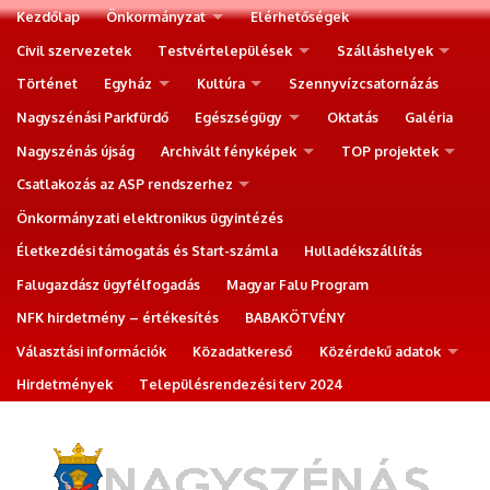
Kezdőlap
Önkormányzat
Elérhetőségek
Civil szervezetek
Testvértelepülések
Szálláshelyek
Történet
Egyház
Kultúra
Szennyvízcsatornázás
Nagyszénási Parkfürdő
Egészségügy
Oktatás
Galéria
Nagyszénás újság
Archivált fényképek
TOP projektek
Csatlakozás az ASP rendszerhez
Önkormányzati elektronikus ügyintézés
Életkezdési támogatás és Start-számla
Hulladékszállítás
Falugazdász ügyfélfogadás
Magyar Falu Program
NFK hirdetmény – értékesítés
BABAKÖTVÉNY
Választási információk
Közadatkereső
Közérdekű adatok
Hirdetmények
Településrendezési terv 2024