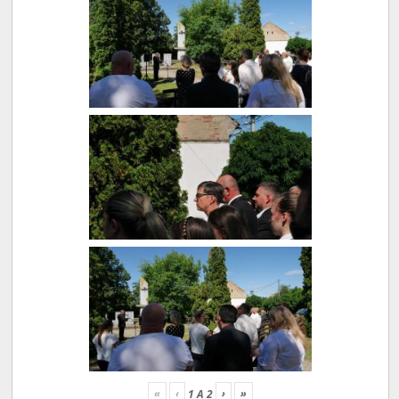
«
‹
›
»
1
A
2