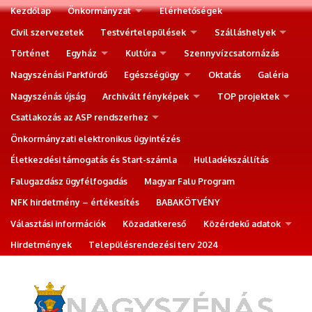
Kezdőlap
Önkormányzat
Elérhetőségek
Civil szervezetek
Testvértelepülések
Szálláshelyek
Történet
Egyház
Kultúra
Szennyvízcsatornázás
Nagyszénási Parkfürdő
Egészségügy
Oktatás
Galéria
Nagyszénás újság
Archivált fényképek
TOP projektek
Csatlakozás az ASP rendszerhez
Önkormányzati elektronikus ügyintézés
Életkezdési támogatás és Start-számla
Hulladékszállítás
Falugazdász ügyfélfogadás
Magyar Falu Program
NFK hirdetmény – értékesítés
BABAKÖTVÉNY
Választási információk
Közadatkereső
Közérdekű adatok
Hirdetmények
Településrendezési terv 2024