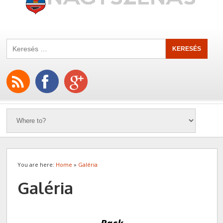
You are here:
Home
»
Galéria
Galéria