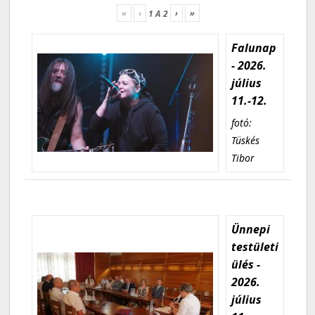
«
‹
›
»
1
A
2
Falunap
- 2026.
július
11.-12.
fotó:
Tüskés
Tibor
Ünnepi
testületi
ülés -
2026.
július