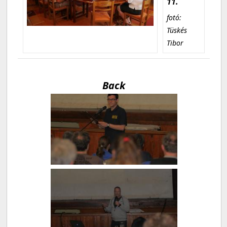
11.
fotó:
Tüskés
Tibor
Back