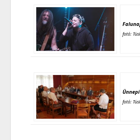
Falunap
fotó: Tüs
Ünnepi 
fotó: Tüs