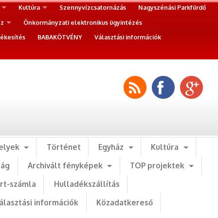
Kultúra
Szennyvízcsatornázás
Nagyszénási Parkfürdő
ez
Önkormányzati elektronikus ügyintézés
ékesítés
BABAKÖTVÉNY
Választási információk
elyek
Történet
Egyház
Kultúra
ság
Archivált fényképek
TOP projektek
art-számla
Hulladékszállítás
álasztási információk
Közadatkereső