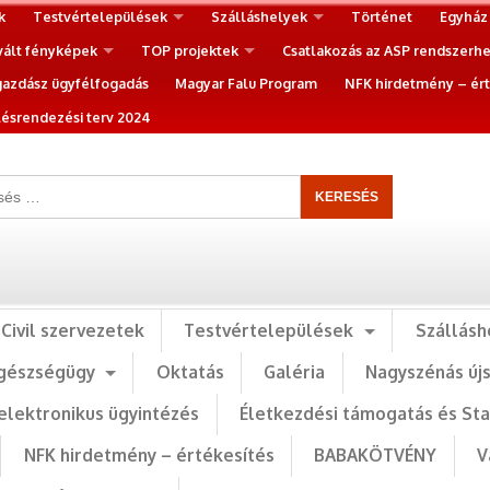
k
Testvértelepülések
Szálláshelyek
Történet
Egyház
vált fényképek
TOP projektek
Csatlakozás az ASP rendszerh
gazdász ügyfélfogadás
Magyar Falu Program
NFK hirdetmény – ért
ésrendezési terv 2024
Civil szervezetek
Testvértelepülések
Szállásh
gészségügy
Oktatás
Galéria
Nagyszénás új
elektronikus ügyintézés
Életkezdési támogatás és St
NFK hirdetmény – értékesítés
BABAKÖTVÉNY
V