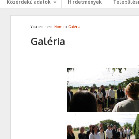
Közérdekű adatok
Hirdetmények
Településr
You are here:
Home
»
Galéria
Galéria