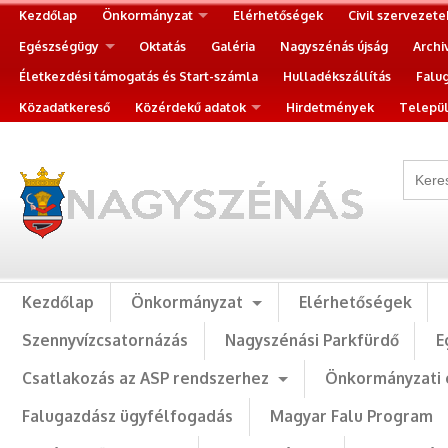
Kezdőlap
Önkormányzat
Elérhetőségek
Civil szervezete
Egészségügy
Oktatás
Galéria
Nagyszénás újság
Archi
Életkezdési támogatás és Start-számla
Hulladékszállítás
Falu
Közadatkereső
Közérdekű adatok
Hirdetmények
Települ
Kezdőlap
Önkormányzat
Elérhetőségek
Szennyvízcsatornázás
Nagyszénási Parkfürdő
E
Csatlakozás az ASP rendszerhez
Önkormányzati 
Falugazdász ügyfélfogadás
Magyar Falu Program