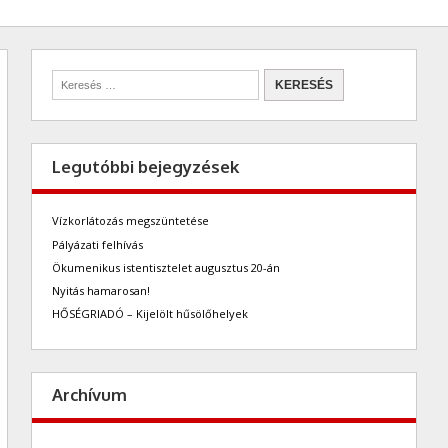
Legutóbbi bejegyzések
Vízkorlátozás megszüntetése
Pályázati felhívás
Ökumenikus istentisztelet augusztus 20-án
Nyitás hamarosan!
HŐSÉGRIADÓ – Kijelölt hűsölőhelyek
Archívum