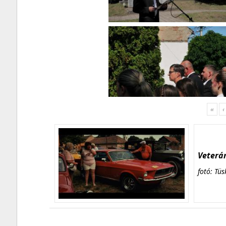
«
‹
Veterán
fotó: Tüs