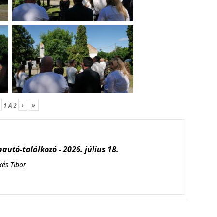
›
»
1
A
2
autó-találkozó - 2026. július 18.
kés Tibor