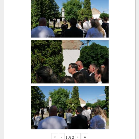
«
‹
›
»
1
A
2