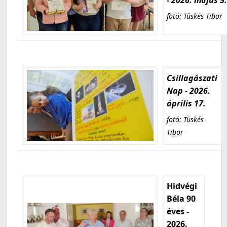
fotó: Tüskés Tibor
Csillagászati
Nap - 2026.
április 17.
fotó: Tüskés
Tibor
Hidvégi
Béla 90
éves -
2026.