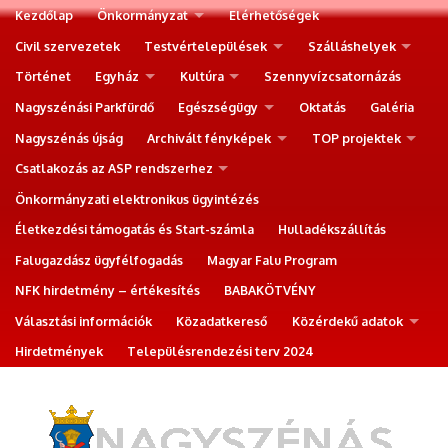
Kezdőlap
Önkormányzat
Elérhetőségek
Civil szervezetek
Testvértelepülések
Szálláshelyek
Történet
Egyház
Kultúra
Szennyvízcsatornázás
Nagyszénási Parkfürdő
Egészségügy
Oktatás
Galéria
Nagyszénás újság
Archivált fényképek
TOP projektek
Csatlakozás az ASP rendszerhez
Önkormányzati elektronikus ügyintézés
Életkezdési támogatás és Start-számla
Hulladékszállítás
Falugazdász ügyfélfogadás
Magyar Falu Program
NFK hirdetmény – értékesítés
BABAKÖTVÉNY
Választási információk
Közadatkereső
Közérdekű adatok
Hirdetmények
Településrendezési terv 2024