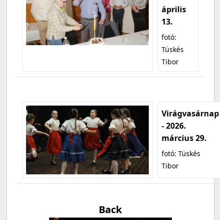
április
13.
fotó:
Tüskés
Tibor
Virágvasárnap
- 2026.
március 29.
fotó: Tüskés
Tibor
Back