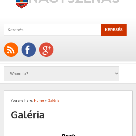
You are here:
Home
»
Galéria
Galéria