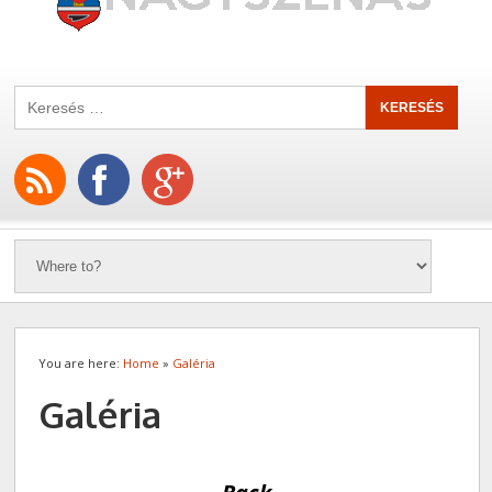
You are here:
Home
»
Galéria
Galéria