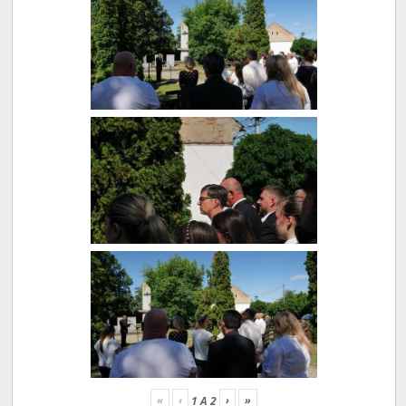
«
‹
›
»
1
A
2