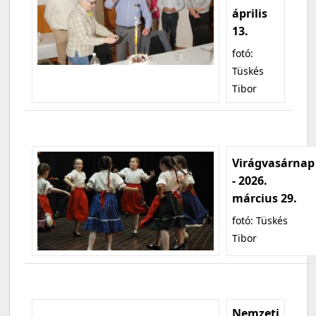
április
13.
fotó:
Tüskés
Tibor
Virágvasárnap
- 2026.
március 29.
fotó: Tüskés
Tibor
Nemzeti