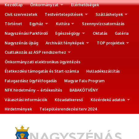
Kezdőlap
Önkormányzat
Elérhetőségek
Civil szervezetek
Testvértelepülések
Szálláshelyek
Történet
Egyház
Kultúra
Szennyvízcsatornázás
Nagyszénási Parkfürdő
Egészségügy
Oktatás
Galéria
Nagyszénás újság
Archivált fényképek
TOP projektek
Csatlakozás az ASP rendszerhez
Önkormányzati elektronikus ügyintézés
Életkezdési támogatás és Start-számla
Hulladékszállítás
Falugazdász ügyfélfogadás
Magyar Falu Program
NFK hirdetmény – értékesítés
BABAKÖTVÉNY
Választási információk
Közadatkereső
Közérdekű adatok
Hirdetmények
Településrendezési terv 2024