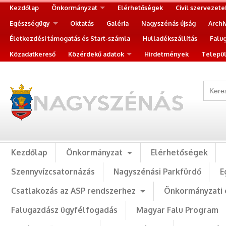
Kezdőlap
Önkormányzat
Elérhetőségek
Civil szervezete
Egészségügy
Oktatás
Galéria
Nagyszénás újság
Archi
Életkezdési támogatás és Start-számla
Hulladékszállítás
Falu
Közadatkereső
Közérdekű adatok
Hirdetmények
Települ
Kezdőlap
Önkormányzat
Elérhetőségek
Szennyvízcsatornázás
Nagyszénási Parkfürdő
E
Csatlakozás az ASP rendszerhez
Önkormányzati 
Falugazdász ügyfélfogadás
Magyar Falu Program