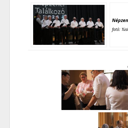
Népzene
fotó: Tüs