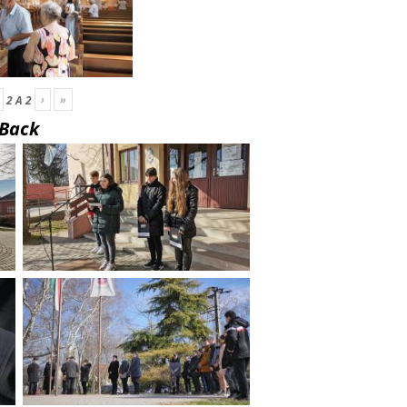
›
»
2
A
2
Back