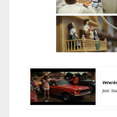
Veterán
fotó: Tüs