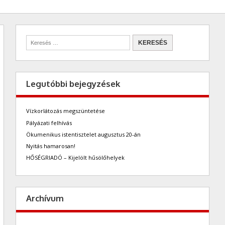
Legutóbbi bejegyzések
Vízkorlátozás megszüntetése
Pályázati felhívás
Ökumenikus istentisztelet augusztus 20-án
Nyitás hamarosan!
HŐSÉGRIADÓ – Kijelölt hűsölőhelyek
Archívum