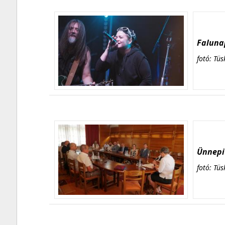
Falunap
fotó: Tüs
Ünnepi 
fotó: Tüs