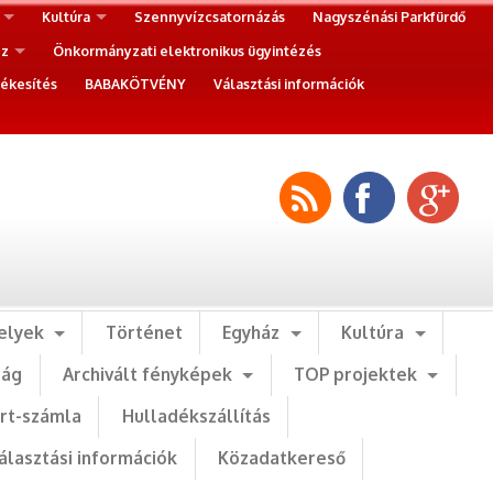
Kultúra
Szennyvízcsatornázás
Nagyszénási Parkfürdő
ez
Önkormányzati elektronikus ügyintézés
ékesítés
BABAKÖTVÉNY
Választási információk
elyek
Történet
Egyház
Kultúra
ság
Archivált fényképek
TOP projektek
art-számla
Hulladékszállítás
álasztási információk
Közadatkereső