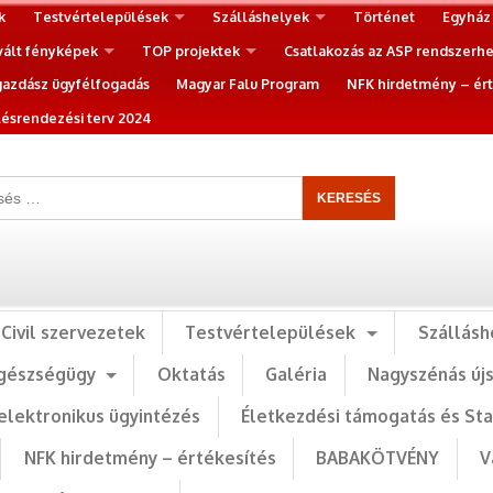
k
Testvértelepülések
Szálláshelyek
Történet
Egyház
vált fényképek
TOP projektek
Csatlakozás az ASP rendszerh
gazdász ügyfélfogadás
Magyar Falu Program
NFK hirdetmény – ért
ésrendezési terv 2024
Civil szervezetek
Testvértelepülések
Szállásh
gészségügy
Oktatás
Galéria
Nagyszénás új
elektronikus ügyintézés
Életkezdési támogatás és St
NFK hirdetmény – értékesítés
BABAKÖTVÉNY
V