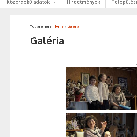
Közérdekű adatok
Hirdetmények
Településr
You are here:
Home
»
Galéria
Galéria