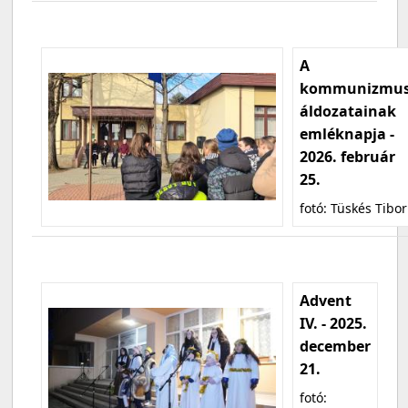
A
kommunizmu
áldozatainak
emléknapja -
2026. február
25.
fotó: Tüskés Tibor
Advent
IV. - 2025.
december
21.
fotó: