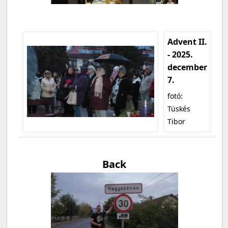
Advent II.
- 2025.
december
7.
fotó:
Tüskés
Tibor
Back