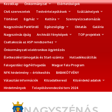
Kezdőlap
Önkormányzat
Elérhetőségek
Civil szervezetek
Testvértelepülések
Szálláshelyek
Történet
Egyház
Kultúra
Szennyvízcsatornázás
Nagyszénási Parkfürdő
Egészségügy
Oktatás
Galéria
Nagyszénás újság
Archivált fényképek
TOP projektek
Csatlakozás az ASP rendszerhez
Önkormányzati elektronikus ügyintézés
Életkezdési támogatás és Start-számla
Hulladékszállítás
Falugazdász ügyfélfogadás
Magyar Falu Program
NFK hirdetmény – értékesítés
BABAKÖTVÉNY
Választási információk
Közadatkereső
Közérdekű adatok
Hirdetmények
Településrendezési terv 2024