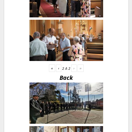
«
‹
›
»
2
A
2
Back