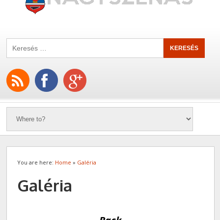
You are here:
Home
»
Galéria
Galéria