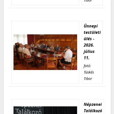
Tibor
Ünnepi
testületi
ülés -
2026.
július
11.
fotó:
Tüskés
Tibor
Népzenei
Találkozó