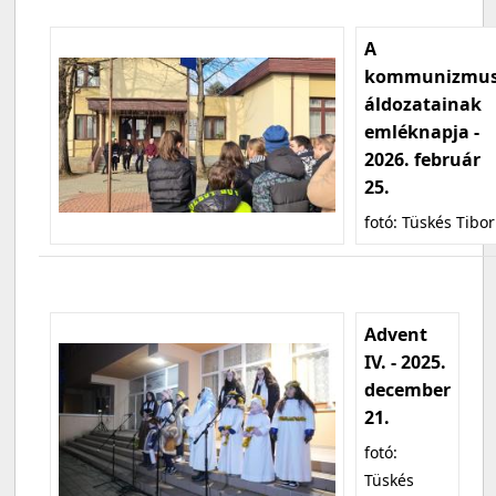
A
kommunizmu
áldozatainak
emléknapja -
2026. február
25.
fotó: Tüskés Tibor
Advent
IV. - 2025.
december
21.
fotó:
Tüskés