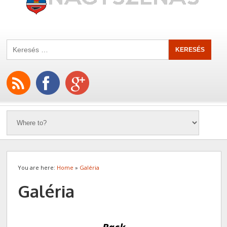
You are here:
Home
»
Galéria
Galéria