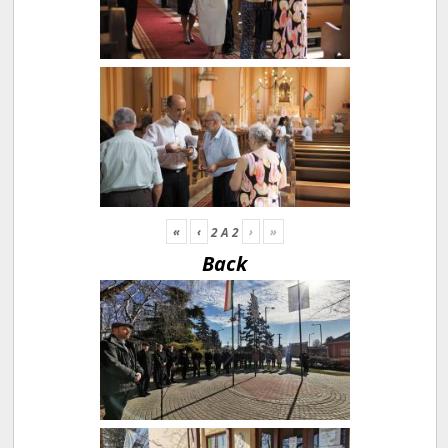
«
‹
›
»
2
A
2
Back