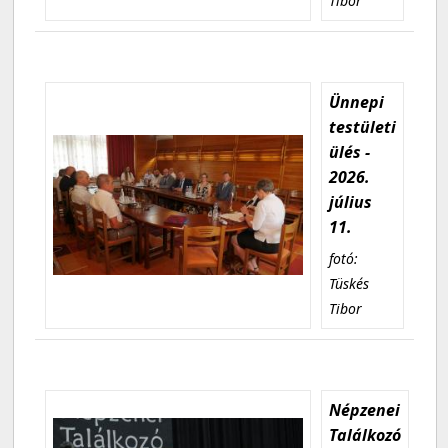
Tibor
Ünnepi
testületi
ülés -
2026.
július
11.
fotó:
Tüskés
Tibor
Népzenei
Találkozó