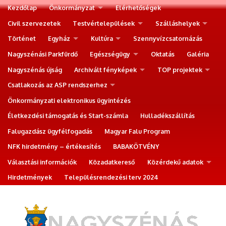
Kezdőlap
Önkormányzat
Elérhetőségek
Civil szervezetek
Testvértelepülések
Szálláshelyek
Történet
Egyház
Kultúra
Szennyvízcsatornázás
Nagyszénási Parkfürdő
Egészségügy
Oktatás
Galéria
Nagyszénás újság
Archivált fényképek
TOP projektek
Csatlakozás az ASP rendszerhez
Önkormányzati elektronikus ügyintézés
Életkezdési támogatás és Start-számla
Hulladékszállítás
Falugazdász ügyfélfogadás
Magyar Falu Program
NFK hirdetmény – értékesítés
BABAKÖTVÉNY
Választási információk
Közadatkereső
Közérdekű adatok
Hirdetmények
Településrendezési terv 2024