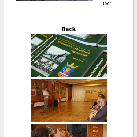
Tibor
Back