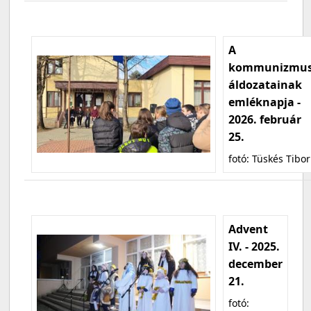
A
kommunizmu
áldozatainak
emléknapja -
2026. február
25.
fotó: Tüskés Tibor
Advent
IV. - 2025.
december
21.
fotó: