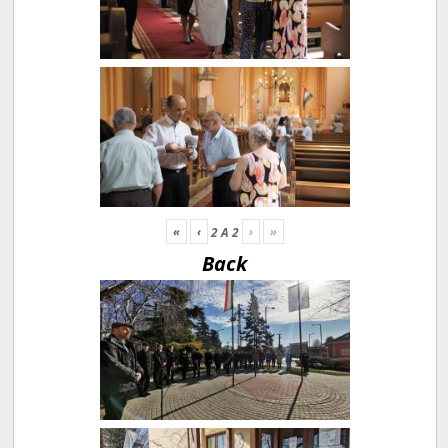
«
‹
›
»
2
A
2
Back