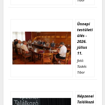
Tibor
Ünnepi
testületi
ülés -
2026.
július
11.
fotó:
Tüskés
Tibor
Népzenei
Találkozó