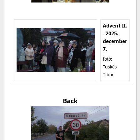
Advent II.
- 2025.
december
7.
fotó:
Tüskés
Tibor
Back