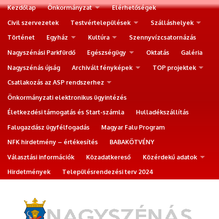
Kezdőlap
Önkormányzat
Elérhetőségek
Civil szervezetek
Testvértelepülések
Szálláshelyek
Történet
Egyház
Kultúra
Szennyvízcsatornázás
Nagyszénási Parkfürdő
Egészségügy
Oktatás
Galéria
Nagyszénás újság
Archivált fényképek
TOP projektek
Csatlakozás az ASP rendszerhez
Önkormányzati elektronikus ügyintézés
Életkezdési támogatás és Start-számla
Hulladékszállítás
Falugazdász ügyfélfogadás
Magyar Falu Program
NFK hirdetmény – értékesítés
BABAKÖTVÉNY
Választási információk
Közadatkereső
Közérdekű adatok
Hirdetmények
Településrendezési terv 2024