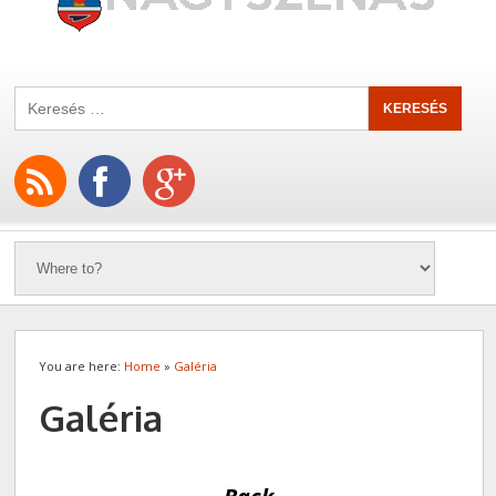
You are here:
Home
»
Galéria
Galéria