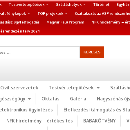
k
Testvértelepülések
Szálláshelyek
Történet
Egyház
vált fényképek
TOP projektek
Csatlakozás az ASP rendszerh
gazdász ügyfélfogadás
Magyar Falu Program
NFK hirdetmény – ért
ésrendezési terv 2024
Civil szervezetek
Testvértelepülések
Szállásh
gészségügy
Oktatás
Galéria
Nagyszénás új
elektronikus ügyintézés
Életkezdési támogatás és St
NFK hirdetmény – értékesítés
BABAKÖTVÉNY
V