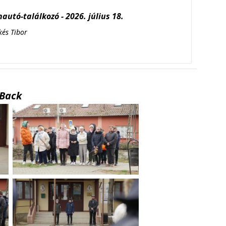
autó-találkozó - 2026. július 18.
kés Tibor
Back