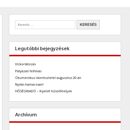
Legutóbbi bejegyzések
Vízkorlátozás
Pályázati felhívás
Ökumenikus istentisztelet augusztus 20-án
Nyitás hamarosan!
HŐSÉGRIADÓ – Kijelölt hűsölőhelyek
Archívum