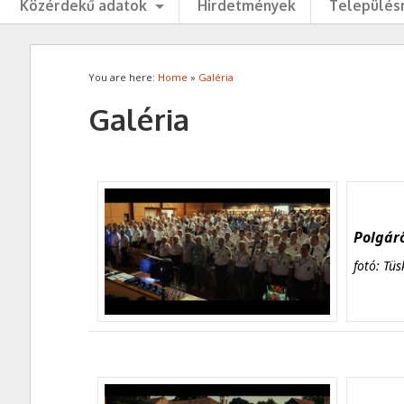
Közérdekű adatok
Hirdetmények
Településr
You are here:
Home
»
Galéria
Galéria
Polgárő
fotó: Tüs