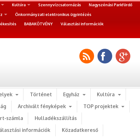
Kultúra
Szennyvízcsatornázás
Nagyszénási Parkfürdő
ez
Önkormányzati elektronikus ügyintézés
ékesítés
BABAKÖTVÉNY
Választási információk
elyek
Történet
Egyház
Kultúra
ság
Archivált fényképek
TOP projektek
art-számla
Hulladékszállítás
álasztási információk
Közadatkereső