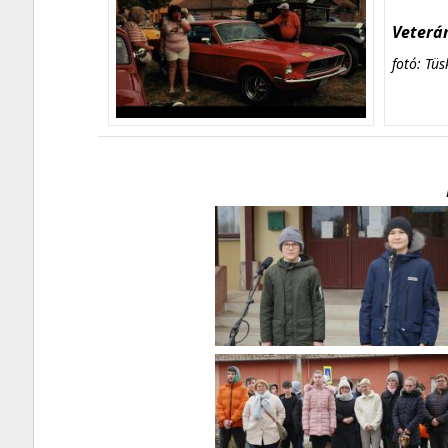
Veterán
fotó: Tüs