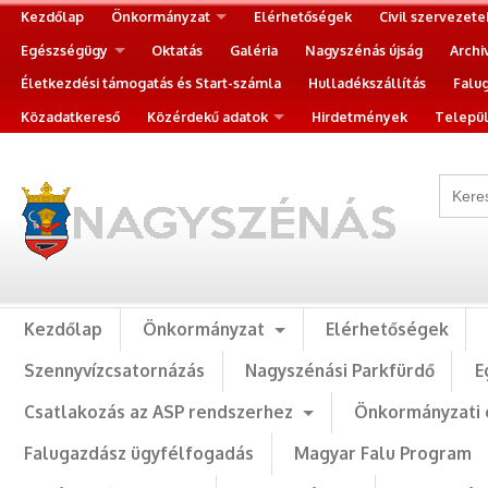
Kezdőlap
Önkormányzat
Elérhetőségek
Civil szervezete
Egészségügy
Oktatás
Galéria
Nagyszénás újság
Archi
Életkezdési támogatás és Start-számla
Hulladékszállítás
Falu
Közadatkereső
Közérdekű adatok
Hirdetmények
Települ
Kezdőlap
Önkormányzat
Elérhetőségek
Szennyvízcsatornázás
Nagyszénási Parkfürdő
E
Csatlakozás az ASP rendszerhez
Önkormányzati 
Falugazdász ügyfélfogadás
Magyar Falu Program