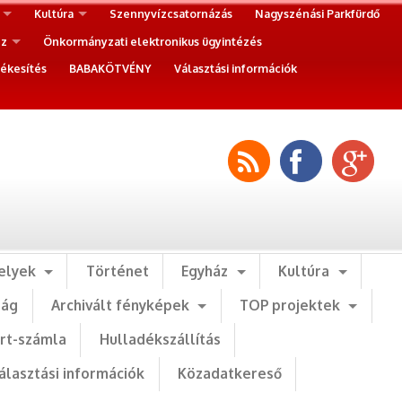
Kultúra
Szennyvízcsatornázás
Nagyszénási Parkfürdő
ez
Önkormányzati elektronikus ügyintézés
ékesítés
BABAKÖTVÉNY
Választási információk
elyek
Történet
Egyház
Kultúra
ság
Archivált fényképek
TOP projektek
art-számla
Hulladékszállítás
álasztási információk
Közadatkereső