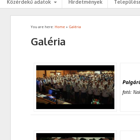
Közérdekű adatok
Hirdetmények
Településr
You are here:
Home
»
Galéria
Galéria
Polgárő
fotó: Tüs