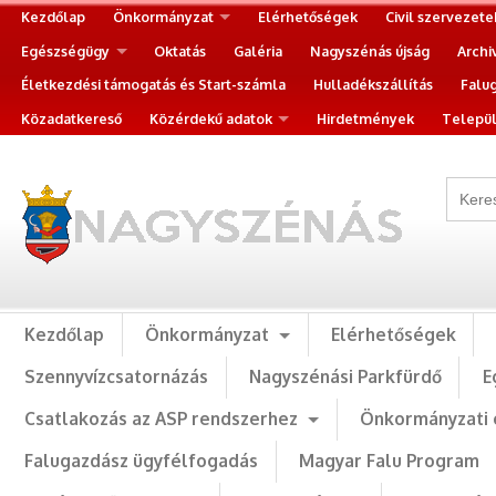
Kezdőlap
Önkormányzat
Elérhetőségek
Civil szervezete
Egészségügy
Oktatás
Galéria
Nagyszénás újság
Archi
Életkezdési támogatás és Start-számla
Hulladékszállítás
Falu
Közadatkereső
Közérdekű adatok
Hirdetmények
Települ
Kezdőlap
Önkormányzat
Elérhetőségek
Szennyvízcsatornázás
Nagyszénási Parkfürdő
E
Csatlakozás az ASP rendszerhez
Önkormányzati 
Falugazdász ügyfélfogadás
Magyar Falu Program