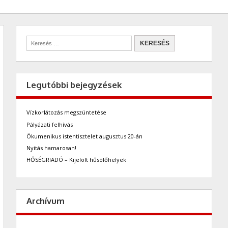
Legutóbbi bejegyzések
Vízkorlátozás megszüntetése
Pályázati felhívás
Ökumenikus istentisztelet augusztus 20-án
Nyitás hamarosan!
HŐSÉGRIADÓ – Kijelölt hűsölőhelyek
Archívum