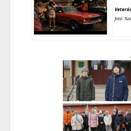
Veterán
fotó: Tüs