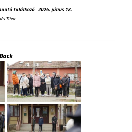
autó-találkozó - 2026. július 18.
kés Tibor
Back