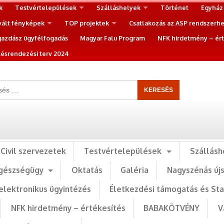
k
Testvértelepülések
Szálláshelyek
Történet
Egyház
vált fényképek
TOP projektek
Csatlakozás az ASP rendszerh
gazdász ügyfélfogadás
Magyar Falu Program
NFK hirdetmény – ért
ésrendezési terv 2024
Civil szervezetek
Testvértelepülések
Szállásh
gészségügy
Oktatás
Galéria
Nagyszénás új
elektronikus ügyintézés
Életkezdési támogatás és St
NFK hirdetmény – értékesítés
BABAKÖTVÉNY
V