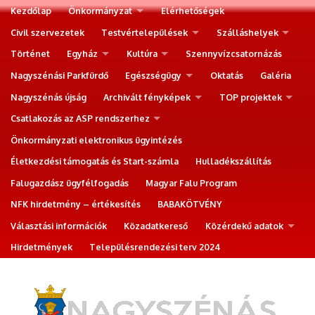
Kezdőlap
Önkormányzat
Elérhetőségek
Civil szervezetek
Testvértelepülések
Szálláshelyek
Történet
Egyház
Kultúra
Szennyvízcsatornázás
Nagyszénási Parkfürdő
Egészségügy
Oktatás
Galéria
Nagyszénás újság
Archivált fényképek
TOP projektek
Csatlakozás az ASP rendszerhez
Önkormányzati elektronikus ügyintézés
Életkezdési támogatás és Start-számla
Hulladékszállítás
Falugazdász ügyfélfogadás
Magyar Falu Program
NFK hirdetmény – értékesítés
BABAKÖTVÉNY
Választási információk
Közadatkereső
Közérdekű adatok
Hirdetmények
Településrendezési terv 2024