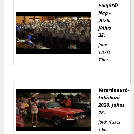
Polgárőr
Nap -
2026.
július
25.
fotó:
Tüskés
Tibor
Veteránautó-
találkozó -
2026. július
18.
fotó: Tüskés
Tibor