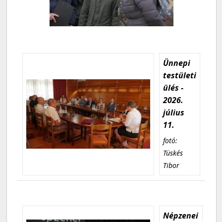
Ünnepi
testületi
ülés -
2026.
július
11.
fotó:
Tüskés
Tibor
Népzenei