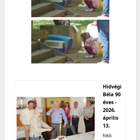
Hidvégi
Béla 90
éves -
2026.
április
13.
fotó: