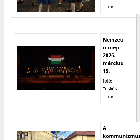
Tibor
Nemzeti
ünnep -
2026.
március
15.
fotó:
Tüskés
Tibor
A
kommunizmu