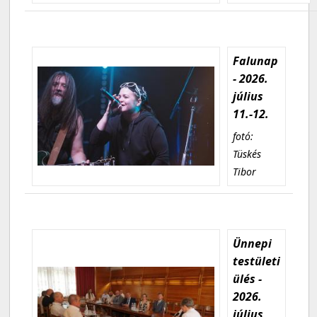
Falunap
- 2026.
július
11.-12.
fotó:
Tüskés
Tibor
Ünnepi
testületi
ülés -
2026.
július