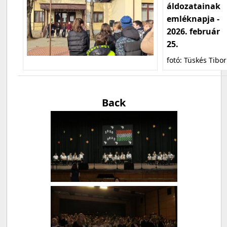
áldozatainak
emléknapja -
2026. február
25.
fotó: Tüskés Tibor
Back