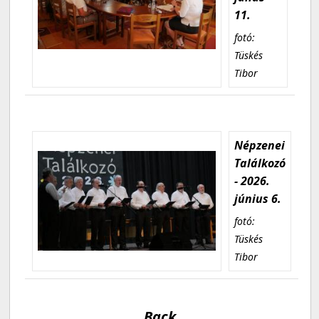
11.
fotó:
Tüskés
Tibor
Népzenei
Találkozó
- 2026.
június 6.
fotó:
Tüskés
Tibor
Back