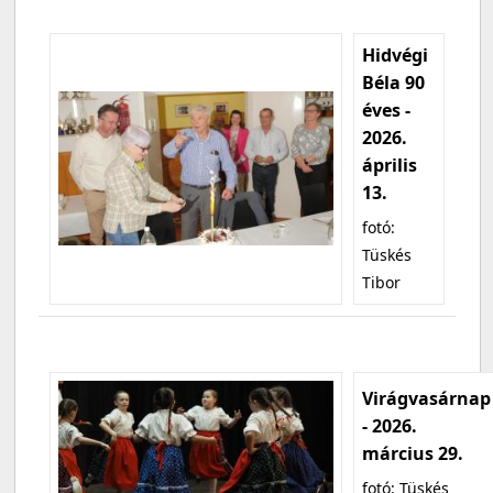
Hidvégi
Béla 90
éves -
2026.
április
13.
fotó:
Tüskés
Tibor
Virágvasárnap
- 2026.
március 29.
fotó: Tüskés