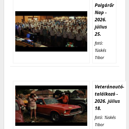
Polgárőr
Nap -
2026.
július
25.
fotó:
Tüskés
Tibor
Veteránautó-
találkozó -
2026. július
18.
fotó: Tüskés
Tibor