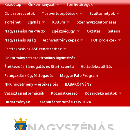
Kezdőlap
Önkormányzat
Elérhetőségek
Civil szervezetek
Testvértelepülések
Szálláshelyek
Történet
Egyház
Kultúra
Szennyvízcsatornázás
Nagyszénási Parkfürdő
Egészségügy
Oktatás
Galéria
Nagyszénás újság
Archivált fényképek
TOP projektek
Csatlakozás az ASP rendszerhez
Önkormányzati elektronikus ügyintézés
Életkezdési támogatás és Start-számla
Hulladékszállítás
Falugazdász ügyfélfogadás
Magyar Falu Program
NFK hirdetmény – értékesítés
BABAKÖTVÉNY
Választási információk
Közadatkereső
Közérdekű adatok
Hirdetmények
Településrendezési terv 2024