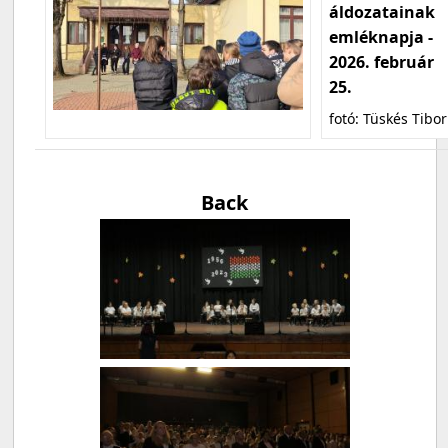
áldozatainak
emléknapja -
2026. február
25.
fotó: Tüskés Tibor
Back