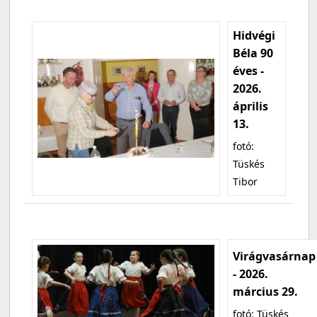
Hidvégi
Béla 90
éves -
2026.
április
13.
fotó:
Tüskés
Tibor
Virágvasárnap
- 2026.
március 29.
fotó: Tüskés