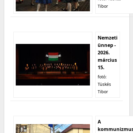
Tibor
Nemzeti
ünnep -
2026.
március
15.
fotó:
Tüskés
Tibor
A
kommunizmu