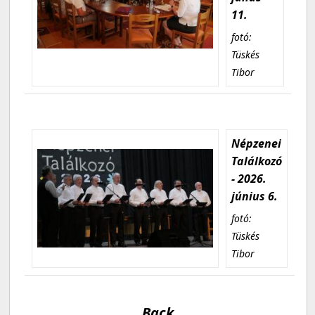
11.
fotó:
Tüskés
Tibor
Népzenei
Találkozó
- 2026.
június 6.
fotó:
Tüskés
Tibor
Back