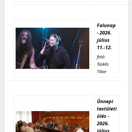
Falunap
- 2026.
július
11.-12.
fotó:
Tüskés
Tibor
Ünnepi
testületi
ülés -
2026.
július