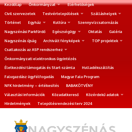
Kezdőlap
Önkormányzat
Elérhetőségek
Civil szervezetek
Testvértelepülések
Szálláshelyek
Történet
Egyház
Kultúra
Szennyvízcsatornázás
Nagyszénási Parkfürdő
Egészségügy
Oktatás
Galéria
Nagyszénás újság
Archivált fényképek
TOP projektek
Csatlakozás az ASP rendszerhez
Önkormányzati elektronikus ügyintézés
Életkezdési támogatás és Start-számla
Hulladékszállítás
Falugazdász ügyfélfogadás
Magyar Falu Program
NFK hirdetmény – értékesítés
BABAKÖTVÉNY
Választási információk
Közadatkereső
Közérdekű adatok
Hirdetmények
Településrendezési terv 2024