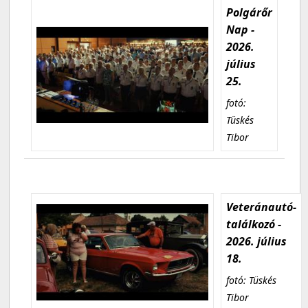
Polgárőr
Nap -
2026.
július
25.
fotó:
Tüskés
Tibor
Veteránautó-
találkozó -
2026. július
18.
fotó: Tüskés
Tibor