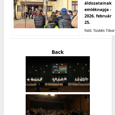
áldozatainak
emléknapja -
2026. február
25.
fotó: Tüskés Tibor
Back