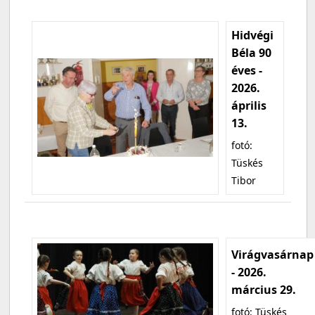
Hidvégi
Béla 90
éves -
2026.
április
13.
fotó:
Tüskés
Tibor
Virágvasárnap
- 2026.
március 29.
fotó: Tüskés