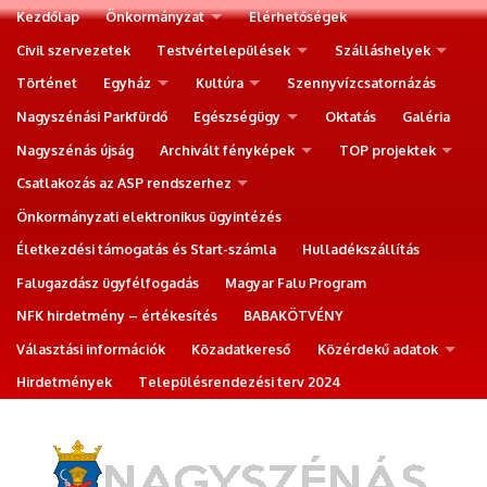
Kezdőlap
Önkormányzat
Elérhetőségek
Civil szervezetek
Testvértelepülések
Szálláshelyek
Történet
Egyház
Kultúra
Szennyvízcsatornázás
Nagyszénási Parkfürdő
Egészségügy
Oktatás
Galéria
Nagyszénás újság
Archivált fényképek
TOP projektek
Csatlakozás az ASP rendszerhez
Önkormányzati elektronikus ügyintézés
Életkezdési támogatás és Start-számla
Hulladékszállítás
Falugazdász ügyfélfogadás
Magyar Falu Program
NFK hirdetmény – értékesítés
BABAKÖTVÉNY
Választási információk
Közadatkereső
Közérdekű adatok
Hirdetmények
Településrendezési terv 2024