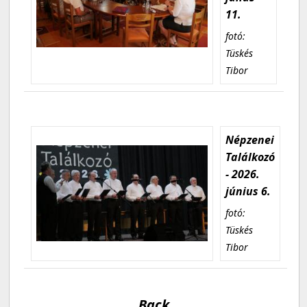
11.
fotó:
Tüskés
Tibor
Népzenei
Találkozó
- 2026.
június 6.
fotó:
Tüskés
Tibor
Back