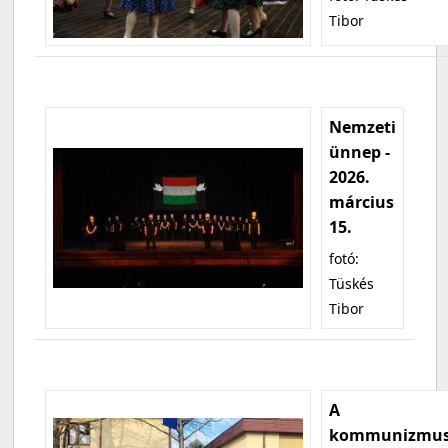
Tibor
Nemzeti
ünnep -
2026.
március
15.
fotó:
Tüskés
Tibor
A
kommunizmu