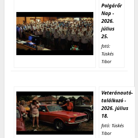
Polgárőr
Nap -
2026.
július
25.
fotó:
Tüskés
Tibor
Veteránautó-
találkozó -
2026. július
18.
fotó: Tüskés
Tibor