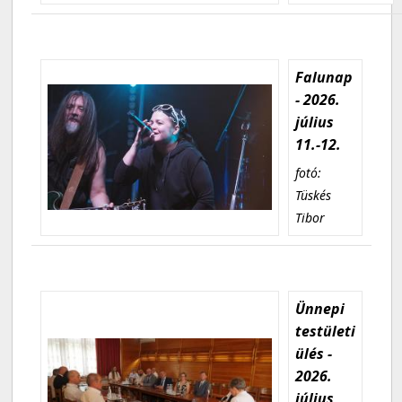
Falunap
- 2026.
július
11.-12.
fotó:
Tüskés
Tibor
Ünnepi
testületi
ülés -
2026.
július