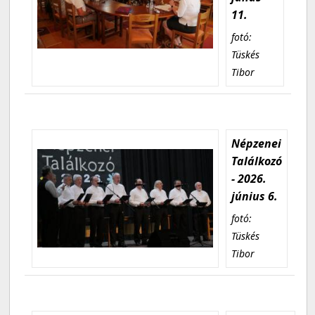
11.
fotó:
Tüskés
Tibor
Népzenei
Találkozó
- 2026.
június 6.
fotó:
Tüskés
Tibor