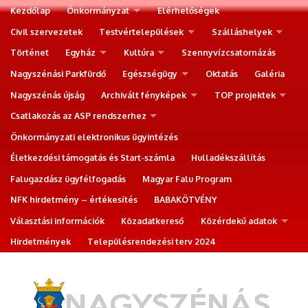
Kezdőlap
Önkormányzat
Elérhetőségek
Civil szervezetek
Testvértelepülések
Szálláshelyek
Történet
Egyház
Kultúra
Szennyvízcsatornázás
Nagyszénási Parkfürdő
Egészségügy
Oktatás
Galéria
Nagyszénás újság
Archivált fényképek
TOP projektek
Csatlakozás az ASP rendszerhez
Önkormányzati elektronikus ügyintézés
Életkezdési támogatás és Start-számla
Hulladékszállítás
Falugazdász ügyfélfogadás
Magyar Falu Program
NFK hirdetmény – értékesítés
BABAKÖTVÉNY
Választási információk
Közadatkereső
Közérdekű adatok
Hirdetmények
Településrendezési terv 2024