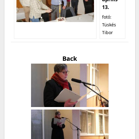
13.
fotó:
Tüskés
Tibor
Back