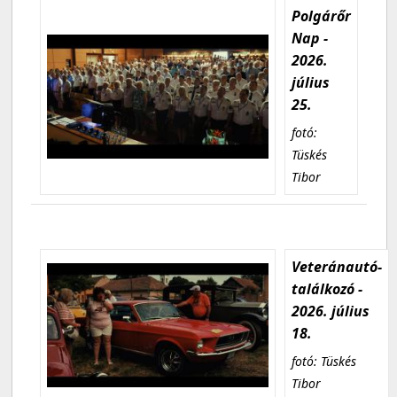
Polgárőr
Nap -
2026.
július
25.
fotó:
Tüskés
Tibor
Veteránautó-
találkozó -
2026. július
18.
fotó: Tüskés
Tibor