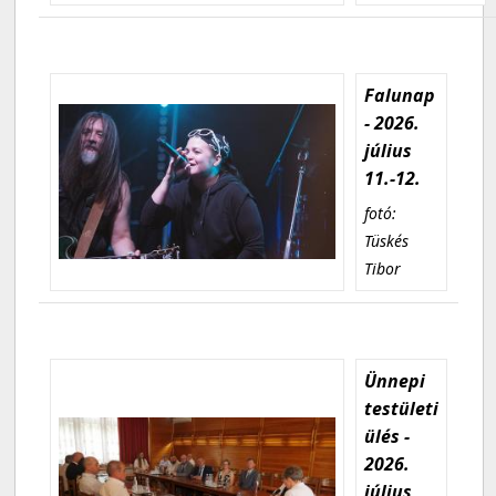
Falunap
- 2026.
július
11.-12.
fotó:
Tüskés
Tibor
Ünnepi
testületi
ülés -
2026.
július