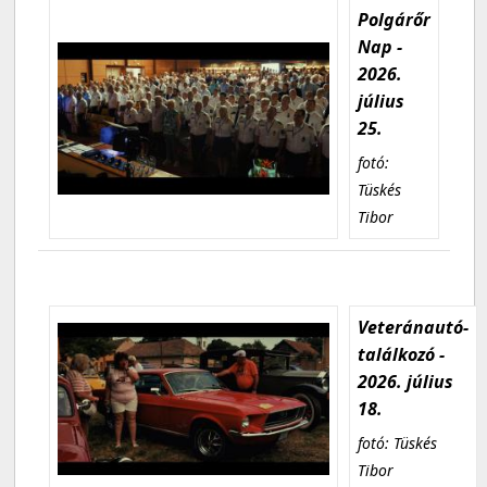
Polgárőr
Nap -
2026.
július
25.
fotó:
Tüskés
Tibor
Veteránautó-
találkozó -
2026. július
18.
fotó: Tüskés
Tibor