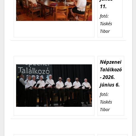
11.
fotó:
Tüskés
Tibor
Népzenei
Találkozó
- 2026.
június 6.
fotó:
Tüskés
Tibor