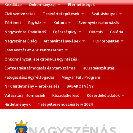
Kezdőlap
Önkormányzat
Elérhetőségek
Civil szervezetek
Testvértelepülések
Szálláshelyek
Történet
Egyház
Kultúra
Szennyvízcsatornázás
Nagyszénási Parkfürdő
Egészségügy
Oktatás
Galéria
Nagyszénás újság
Archivált fényképek
TOP projektek
Csatlakozás az ASP rendszerhez
Önkormányzati elektronikus ügyintézés
Életkezdési támogatás és Start-számla
Hulladékszállítás
Falugazdász ügyfélfogadás
Magyar Falu Program
NFK hirdetmény – értékesítés
BABAKÖTVÉNY
Választási információk
Közadatkereső
Közérdekű adatok
Hirdetmények
Településrendezési terv 2024