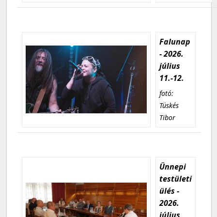
Falunap
- 2026.
július
11.-12.
fotó:
Tüskés
Tibor
Ünnepi
testületi
ülés -
2026.
július