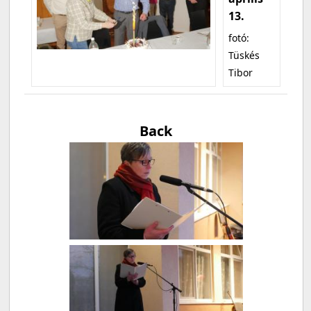
13.
fotó:
Tüskés
Tibor
Back